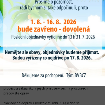
osobních pláštu.
Rozširovací školení na opravy pneumatik materiálem
TRUFLEXPANG
– školení je zaměřené na absolventy Základního
školení nebo na opraváře s vetšími teoretickými a praktickými
zkušenostmi. Týká se provádění materiálem TRUFLEXPANG u
oprav poškozených osobních, nákladních,agro a prumyslových
pláštu. Pokud by byl zájemce o školení z osobního pneuservisu,
tak je možné se dohodnout na provádení oprav osobních pláštu.
Školení budou probíhat v rozsahu 8 vyučovacích hodin za jeden
den. Začátek v 8:00, konec v 15:30 hodin. V průběhu školení
budou krátké relaxaění pauzy a hodinová pauza na oběd.
Termín školení dle dohody.
Základní školení je za cenu 4500Kč bez DPH /1 den 1-2osoby .
Pro větší počet vám zpracujeme nabídku .Školení je možné
provést u zákazníku v jejich pneuservisech v prostorech
pracovište oprav.
Náklady na dopravu školitele z BVBCZ Těšetice se