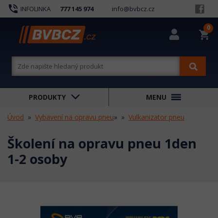
phone_in_talk
INFOLINKA
777 145 974
info@bvbcz.cz
0
shopping_cart
PRODUKTY
MENU
Úvod
Vybavení na opravu pneu
»
Vulkanizator pneu
Školení na opravu pneu 1den
1-2 osoby