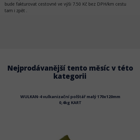
bude fakturovat cestovné ve výši 7.50 Kč bez DPH/km cestu
tam i zpět .
Nejprodávanější tento měsíc v této
kategorii
WULKAN-4 vulkanizační polštář malý 170x120mm
WULKA
0,4kg KART