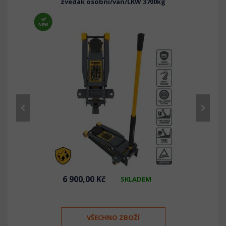
zvedák osobní/van/LKW 3700kg
6 900,00 Kč
SKLADEM
VŠECHNO ZBOŽÍ