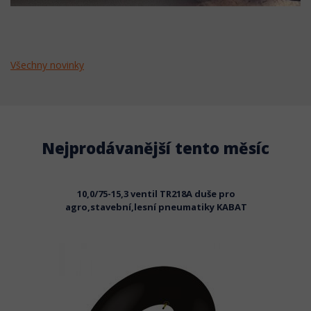
Všechny novinky
Nejprodávanější tento měsíc
 moto
10,0/75-15,3 ventil TR218A duše pro
agro,stavební,lesní pneumatiky KABAT
průmy