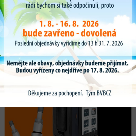
Novinky
Intuitivní, v CZ jazyce, funkcemi nabušený
programovací diagnostický nástroj TPMS O-GENIUS
III
O-GENIUS III - nejaktuálnější novinka na trhu s TPMS, univerzálnější a
tak snadno použitelný programovací nástroj na trhu nenajdete.
Doporučujeme!