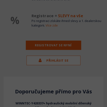
Registrace =
SLEVY na vše
Po registraci získáte ihned slevy a 1. dealerskou
kategorii.
Více zde
REGISTROVAT SE NYNÍ
PŘIHLÁSIT SE
Doporučujeme přímo pro Vás
dl) na
WINNTEC-Y420337+ hydraulický mobilní dílenský
B77F/Q