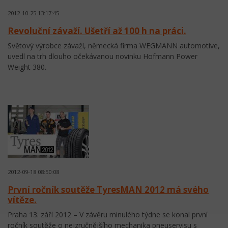
2012-10-25 13:17:45
Revoluční závaží. Ušetří až 100 h na práci.
Světový výrobce závaží, německá firma WEGMANN automotive,
uvedl na trh dlouho očekávanou novinku Hofmann Power
Weight 380.
2012-09-18 08:50:08
První ročník soutěže TyresMAN 2012 má svého
vítěze.
Praha 13. září 2012 – V závěru minulého týdne se konal první
ročník soutěže o nejzručnějšího mechanika pneuservisu s