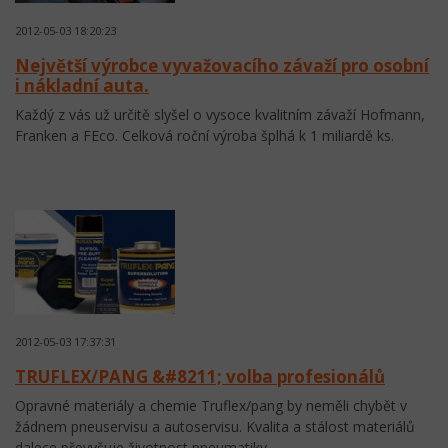
2012-05-03 18:20:23
Největší výrobce vyvažovacího závaží pro osobní
i nákladní auta.
Každý z vás už určitě slyšel o vysoce kvalitním závaží Hofmann,
Franken a FEco. Celková roční výroba šplhá k 1 miliardě ks.
2012-05-03 17:37:31
TRUFLEX/PANG &#8211; volba profesionálů
Opravné materiály a chemie Truflex/pang by neměli chybět v
žádnem pneuservisu a autoservisu. Kvalita a stálost materiálů
dalece převyšuje životnost pneumatiky.