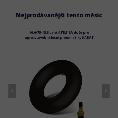
Nejprodávanější tento měsíc
lé ohyb
10,0/75-15,3 ventil TR218A duše pro
agro,stavební,lesní pneumatiky KABAT
průmy