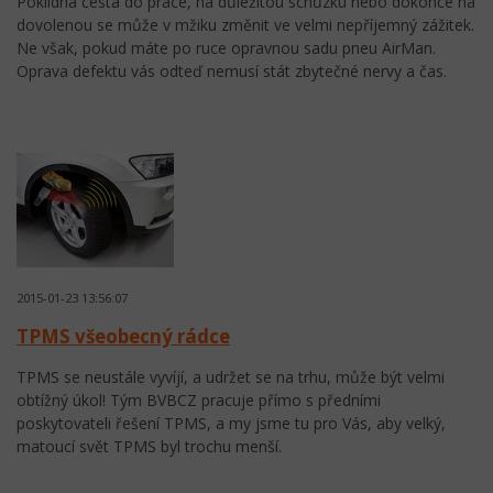
Poklidná cesta do práce, na důležitou schůzku nebo dokonce na
dovolenou se může v mžiku změnit ve velmi nepříjemný zážitek.
Ne však, pokud máte po ruce opravnou sadu pneu AirMan.
Oprava defektu vás odteď nemusí stát zbytečné nervy a čas.
2015-01-23 13:56:07
TPMS všeobecný rádce
TPMS se neustále vyvíjí, a udržet se na trhu, může být velmi
obtížný úkol! Tým BVBCZ pracuje přímo s předními
poskytovateli řešení TPMS, a my jsme tu pro Vás, aby velký,
matoucí svět TPMS byl trochu menší.