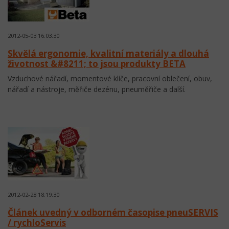
2012-05-03 16:03:30
Skvělá ergonomie, kvalitní materiály a dlouhá
životnost &#8211; to jsou produkty BETA
Vzduchové nářadí, momentové klíče, pracovní oblečení, obuv,
nářadí a nástroje, měřiče dezénu, pneuměřiče a další.
2012-02-28 18:19:30
Článek uvedný v odborném časopise pneuSERVIS
/ rychloServis