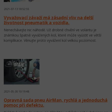
2021-07-13 18:52:55
Vyvažovací závaží má zásadní vliv na delší
životnost pneumatik a vozidla.
Nenechávejte nic náhodě. Už drobné chvění ve volantu je
známkou špatně vyvážených kol, které může vyústit ve větší
komplikace. Věnujte proto vyvážení kol velkou pozornost.
2021-05-30 10:19:48
Opravná sada pneu AirMan, rychlá a jednoduchá
pomoc při defektu.