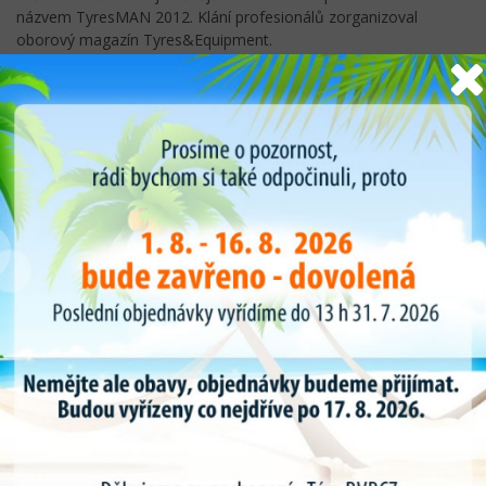
názvem TyresMAN 2012. Klání profesionálů zorganizoval
oborový magazín Tyres&Equipment.
2012-06-13 11:03:04
Autoservisy a pneuservisy, pozor! Článek
uvedený v odborném časopise Tyres &
Equipment
Opravné materiály a chemie Truflex/Pang by neměly chybětu
žádného z vás. Kvalita a stálost materiálů dalece převyšuje
životnost pneumatiky.