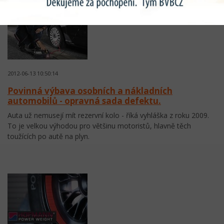
2012-06-13 10:50:14
Povinná výbava osobních a nákladních
automobilů - opravná sada defektu.
Auta už nemusejí mít rezervní kolo - říká vyhláška z roku 2009.
To je velkou výhodou pro většinu motoristů, hlavně těch
toužících po autě na plyn.