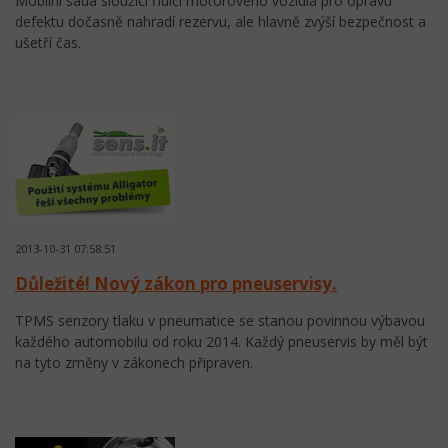
Mobilní sada sloužící řidiči motorového vozidla pro opravu
defektu dočasně nahradí rezervu, ale hlavně zvýší bezpečnost a
ušetří čas.
2013-10-31 07:58:51
Důležité! Nový zákon pro pneuservisy.
TPMS senzory tlaku v pneumatice se stanou povinnou výbavou
každého automobilu od roku 2014. Každý pneuservis by měl být
na tyto změny v zákonech připraven.