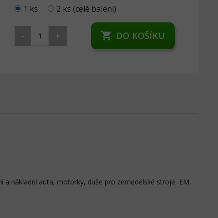
1 ks
2 ks (celé balení)
-
+
DO KOŠÍKU
shopping_cart
í a nákladní auta, motorky, duše pro zemedelské stroje, EM,