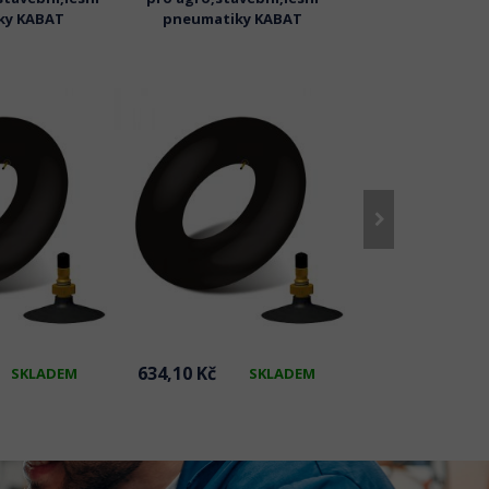
ky KABAT
pneumatiky KABAT
KABA
634,10 Kč
1 029,69 Kč
SKLADEM
SKLADEM