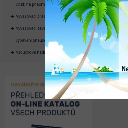
Vozík na pneumatiky
Vyvažovací prášek, granulát
Vyvažovací závaží naklepávací
Vybavení pneuservisů
Vzduchové hadice, rychlospojky