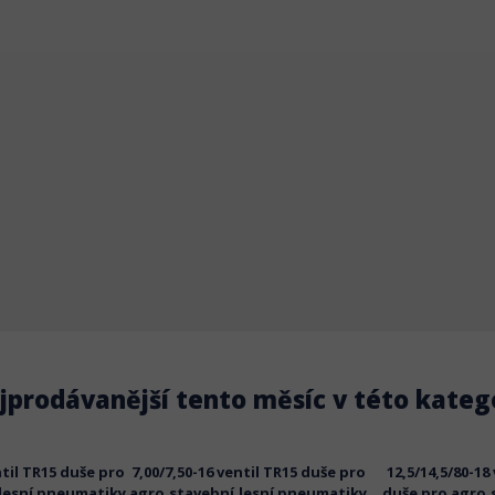
jprodávanější tento měsíc v této katego
ntil TR15 duše pro
7,00/7,50-16 ventil TR15 duše pro
12,5/14,5/80-18
lesní pneumatiky
agro,stavební,lesní pneumatiky
duše pro agro,