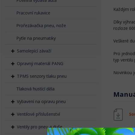
Povinná výbava auta
Každým rok
Pracovní rukavice
Díky výhra
Prořezávačka pneu, nože
rozloze 60
Pytle na pneumatiky
Veškeré du
Samolepící závaží
Pro jednod
typ ventilu
Opravný materiál PANG
Novinkou j
TPMS senzory tlaku pneu
Tlaková hustící děla
Manuál
Vybavení na opravu pneu
So
Ventilové příslušenství
Ventily pro pneu a duše