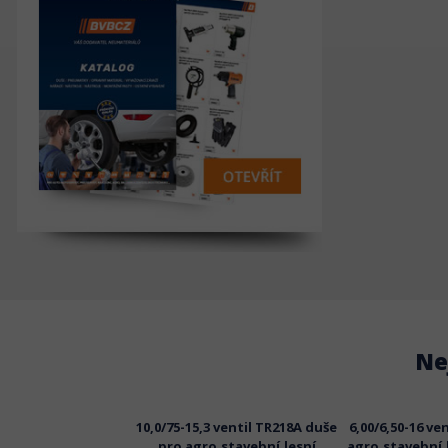
Ne
 ventil TR218A duše
10,0/75-15,3 ventil TR218A duše
6,00/6,50-16 ve
,stavební,lesní
pro agro,stavební,lesní
agro,stavební,