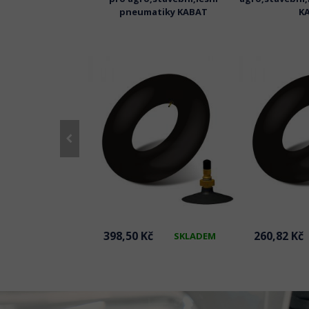
atiky KABAT
pneumatiky KABAT
K
č
398,50 Kč
260,82 Kč
SKLADEM
SKLADEM