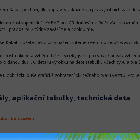
em Kabát přichází, dle poptávky zákazníku a prvovýrobních závodu s
dnímu zastoupení duší KABAT pro ČR dodáváme 90 % všech rozměru do
0m2 pravidelně 2 týdně zavážíme a doplňujme.
še Kabat mužete nakoupit v našem internetovém obchodě www.bvbc
uchost nákupu a výběru duše a vložky jsme pro vás připravily vyhledá
 pro danou duši . U detailu výrobku najdete i tabulku všech typu a tvarů
e u odbrázku duše grafické zobrazení skutečného tvaru ventilu. Pro je
y, aplikační tabulky, technická data
ubor ke stažení