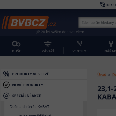
phone_in_talk
INFOL
Již 20 let vašim dodavatelem
DUŠE
ZÁVAŽÍ
VENTILY
NÁŘAD
PRODUKTY VE SLEVĚ
Úvod
Du
NOVÉ PRODUKTY
23,1-
KAB
SPECIÁLNÍ AKCE
Duše a chrániče KABAT
Duše zemědělské