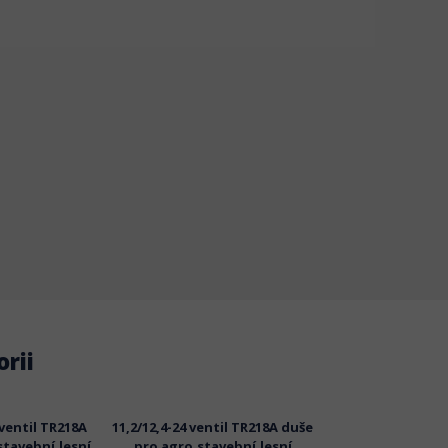
rii
 ventil TR218A
11,2/12,4-24 ventil TR218A duše
16,9-28 ventil TR
stavební,lesní
pro agro,stavební,lesní
agro,stavební,les