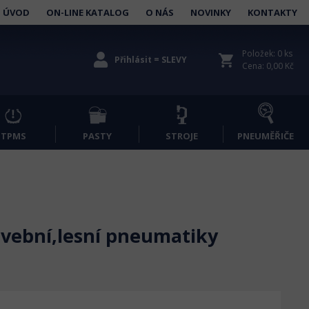
ÚVOD
ON-LINE KATALOG
O NÁS
NOVINKY
KONTAKTY
Položek: 0 ks
shopping_cart
Přihlásit = SLEVY
Cena: 0,00 Kč
TPMS
PASTY
STROJE
PNEUMĚŘIČE
tavební,lesní pneumatiky