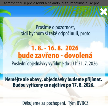
sortiment duší pro osobní a nákladní auta, motorky, duše pro
zemedelské stroje, EM, duše prumyslové a cyklo duše .
Pokrývá 90 % všech existujících rozměru pneumatik po celém
světě.
Každým rokem Kabát přichází, dle poptávky zákazníku a
prvovýrobních závodu s novou rozšírenou nabídkou rozměru a
typu duší.
Díky výhradnímu zastoupení duší KABAT pro ČR dodáváme 90
% všech rozměru do 24-48 hodin a speciální požadavky duší do
10 dnu. Sklady o rozloze 600m2 pravidelně 2 týdně zavážíme a
doplňujme.
Veškeré duše Kabat mužete nakoupit v našem internetovém
obchodě www.bvbcz.cz.
Pro jednoduchost nákupu a výběru duše a vložky jsme pro vás
připravily vyhledávač rozměru duší kde dle vaší poptávky si
vyberete rozměr a typ ventilu pro danou duši . U detailu výrobku