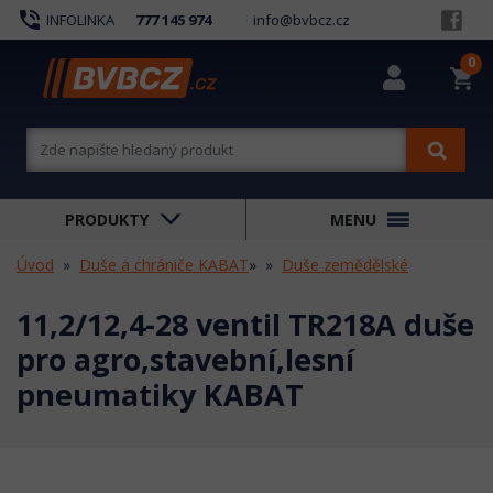
phone_in_talk
INFOLINKA
777 145 974
info@bvbcz.cz
0
shopping_cart
PRODUKTY
MENU
Úvod
Duše a chrániče KABAT
»
Duše zemědělské
11,2/12,4-28 ventil TR218A duše
pro agro,stavební,lesní
pneumatiky KABAT