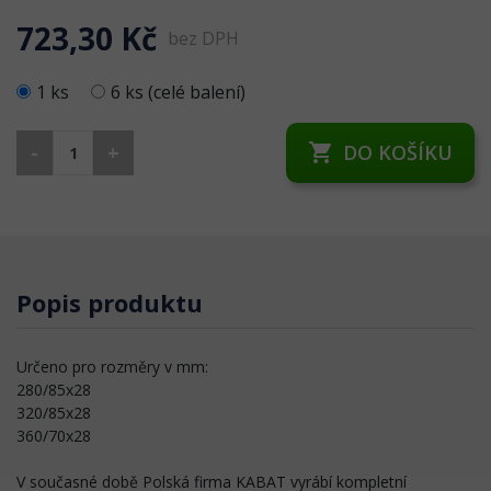
723,30 Kč
bez DPH
1 ks
6 ks (celé balení)
-
+
DO KOŠÍKU
shopping_cart
Popis produktu
Určeno pro rozměry v mm:
280/85x28
320/85x28
360/70x28
V současné době Polská firma KABAT vyrábí kompletní