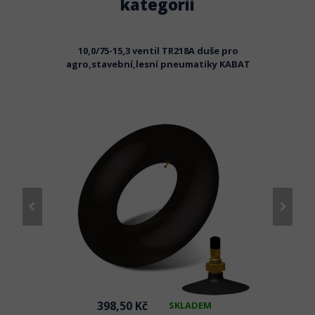
kategorii
10,0/75-15,3 ventil TR218A duše pro
AT
agro,stavební,lesní pneumatiky KABAT
a
398,50 Kč
SKLADEM