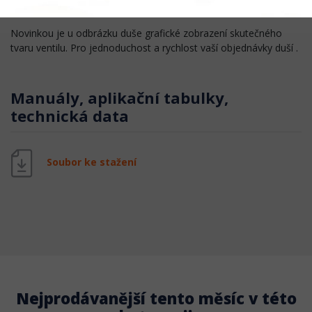
najdete i tabulku všech typu a tvarů ventilu .
Novinkou je u odbrázku duše grafické zobrazení skutečného
tvaru ventilu. Pro jednoduchost a rychlost vaší objednávky duší .
Manuály, aplikační tabulky,
technická data
Soubor ke stažení
Nejprodávanější tento měsíc v této