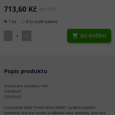
713,60 Kč
bez DPH
1 ks
8 ks (celé balení)
-
+
DO KOŠÍKU
shopping_cart
Popis produktu
Určeno pro rozměry v mm:
210/95x32
230/95x32
V současné době Polská firma KABAT vyrábí kompletní
sortiment duší pro osobní a nákladní auta, motorky, duše pro