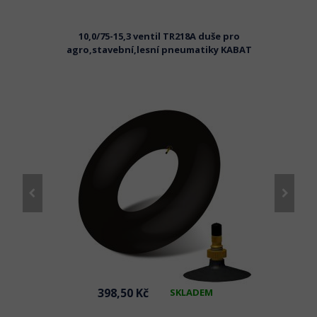
10,0/75-15,3 ventil TR218A duše pro
AT
agro,stavební,lesní pneumatiky KABAT
a
398,50 Kč
SKLADEM