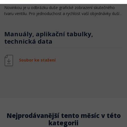
Novinkou je u odbrázku duše grafické zobrazení skutečného
tvaru ventilu. Pro jednoduchost a rychlost vaší objednávky duší .
Manuály, aplikační tabulky,
technická data
Soubor ke stažení
Nejprodávanější tento měsíc v této
kategorii