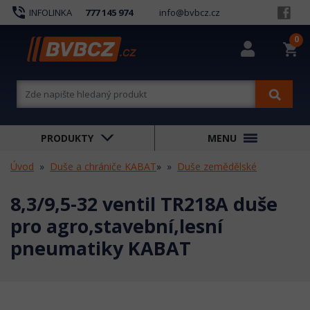
phone_in_talk
INFOLINKA
777 145 974
info@bvbcz.cz
0
shopping_cart
PRODUKTY
MENU
Úvod
Duše a chrániče KABAT
»
Duše zemědělské
8,3/9,5-32 ventil TR218A duše
pro agro,stavební,lesní
pneumatiky KABAT