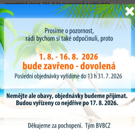
zemedelské stroje, EM, duše prumyslové a cyklo duše .
Pokrývá 90 % všech existujících rozměru pneumatik po celém
světě.
Každým rokem Kabát přichází, dle poptávky zákazníku a
prvovýrobních závodu s novou rozšírenou nabídkou rozměru a
typu duší.
Díky výhradnímu zastoupení duší KABAT pro ČR dodáváme 90
% všech rozměru do 24-48 hodin a speciální požadavky duší do
10 dnu. Sklady o rozloze 600m2 pravidelně 2 týdně zavážíme a
doplňujme.
Veškeré duše Kabat mužete nakoupit v našem internetovém
obchodě www.bvbcz.cz.
Pro jednoduchost nákupu a výběru duše a vložky jsme pro vás
připravily vyhledávač rozměru duší kde dle vaší poptávky si
vyberete rozměr a typ ventilu pro danou duši . U detailu výrobku
najdete i tabulku všech typu a tvarů ventilu .