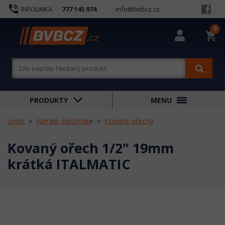
phone_in_talk
INFOLINKA
777 145 974
info@bvbcz.cz
0
shopping_cart
PRODUKTY
MENU
Úvod
Nářadí, nástroje
»
Kované ořechy
Kovaný ořech 1/2" 19mm
krátká ITALMATIC