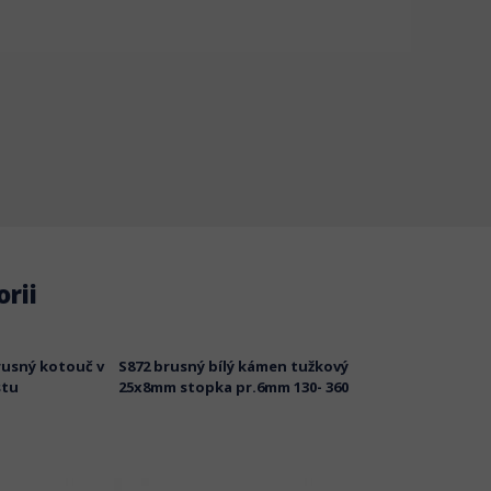
rii
rusný kotouč v
S872 brusný bílý kámen tužkový
S1047 Rychlospoj
stu
25x8mm stopka pr.6mm 130- 360
brusnému kotouč