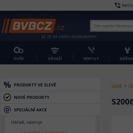
phone_in_talk
INFOL
Již 20 let vašim dodavatelem
DUŠE
ZÁVAŽÍ
VENTILY
NÁŘAD
PRODUKTY VE SLEVĚ
Úvod
Ná
NOVÉ PRODUKTY
S200
SPECIÁLNÍ AKCE
Nářadí, nástroje
Montážní a demontážní