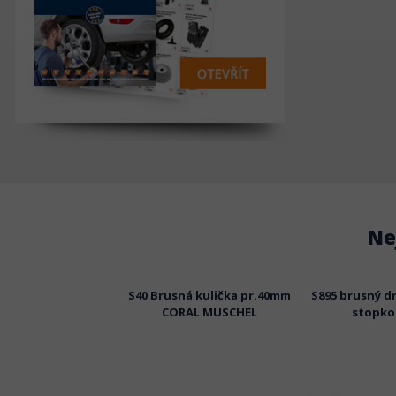
Ne
 bílý kámen kotouč
S40 Brusná kulička pr.40mm
S895 brusný d
a pr.6mm 130-372B
CORAL MUSCHEL
stopko