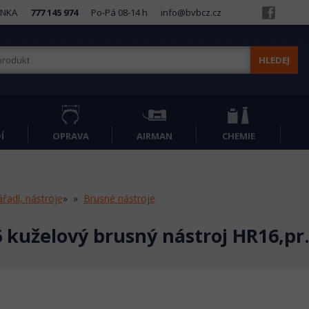
INKA
777 145 974
Po-Pá 08-14 h
info@bvbcz.cz
HLEDEJ
Í
OPRAVA
AIRMAN
CHEMIE
řadí, nástroje
»
Brusné nástroje
6 kuželový brusný nástroj HR16,