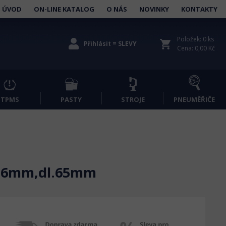
ÚVOD
ON-LINE KATALOG
O NÁS
NOVINKY
KONTAKTY
Položek: 0 ks
shopping_cart
Přihlásit = SLEVY
Cena: 0,00 Kč
TPMS
PASTY
STROJE
PNEUMĚŘIČE
pr.6mm,dl.65mm