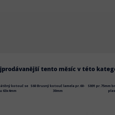
jprodávanější tento měsíc v této katego
rátěný kotouč se
S60 Brusný kotouč lamela pr.60-
S891 pr.75mm b
u 63x4mm
30mm
pla