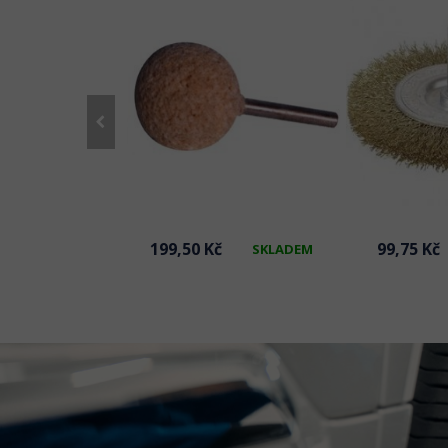
č
199,50 Kč
99,75 Kč
SKLADEM
SKLADEM