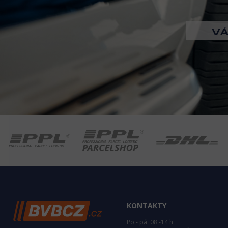
KONTAKTY
Po - pá 08 -14 h