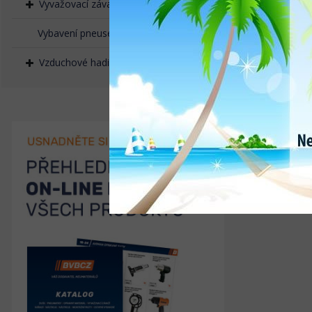
Vyvažovací závaží naklepávací
Vybavení pneuservisů
Vzduchové hadice, rychlospojky