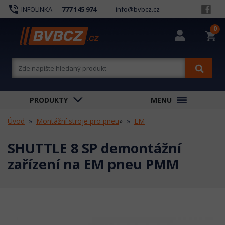
phone_in_talk
INFOLINKA
777 145 974
info@bvbcz.cz
0
shopping_cart
PRODUKTY
MENU
Úvod
Montážní stroje pro pneu
»
EM
SHUTTLE 8 SP demontážní
zařízení na EM pneu PMM