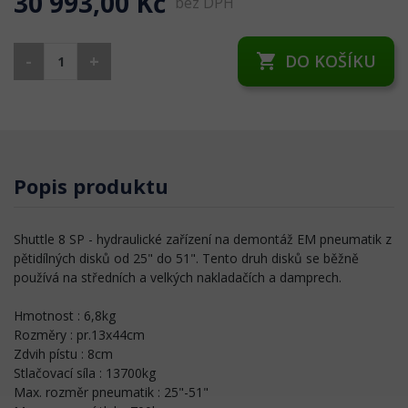
30 993,00 Kč
bez DPH
-
+
DO KOŠÍKU
shopping_cart
Popis produktu
Shuttle 8 SP - hydraulické zařízení na demontáž EM pneumatik z
pětidílných disků od 25" do 51". Tento druh disků se běžně
používá na středních a velkých nakladačích a damprech.
Hmotnost : 6,8kg
Rozměry : pr.13x44cm
Zdvih pístu : 8cm
Stlačovací síla : 13700kg
Max. rozměr pneumatik : 25"-51"