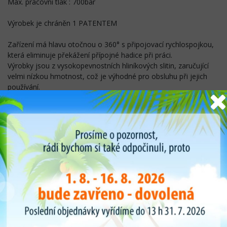
Max. pracovní tlak : 700bar
Výrobek je chráněn 1 PATENTEM
Zařízení má hlavu otočnou o 360° s připojovací rychlospojkou,
která eliminuje překážení přípojné hadice při práci.
Výrobky jsou z vysokopevnostních hliníkových slitin, zaručující
velmi nízkou hmotnost, což je výhodné pro obsluhu při jejich
používání.
VAROVÁNÍ: POUŽITÍ A BEZPEČNOSTNÍ OPATŘENÍ. Je naprosto
zakázáno používat celý zdvih nástroje v jediném zdvihu, aby se
kroužek zatlačil, protože by to mohlo způsobit případné
prasknutí háku nebo ráfku. Provozovatel musí zatlačit prstenec
asi o jeden centimetr, pak použijte dodanou hliníkovou
rozpěrku, jak je znázorněno na obrázku, a postupovat po
kouskách po celé délce obvodu pneumatiky, stlačováním
kroužku centimetr po centimetru. Pouze tento postup
umožňuje, aby se každý typ pneumatiky odrazil, aniž by byla
ohrožena celistvost ráfku, nástroj a bezpečnost obsluhy.
PROSÍM VĚNUJTE POZORNOST NÁSLEDUJÍCÍM ŘÁDKÁM:
TENTO VÝROBEK NESMÍ POUŽÍVAT OSOBY, POKUD NEBYLY