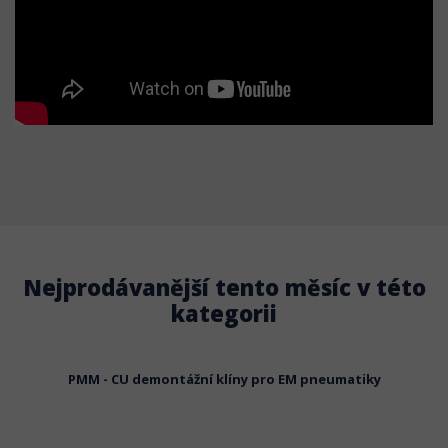
Nejprodávanější tento měsíc v této
kategorii
táž EM
PMM - CU demontážní klíny pro EM pneumatiky
MAX