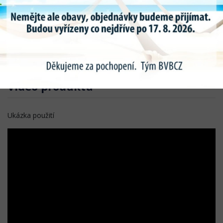
SPRÁVNĚ ZAŠKOLENY. SPRÁVNĚ. SPOLEČNOST PMM
MONTRESOR GIANFRANCO SE ZŘÍKÁ VEŠKERÉ
ZODPOVĚDNOSTI VZNIKLÉ NEVHODNÝM NEBO
NEBEZPEČNÝM POUŽITÍM NÁSTROJE A PORUŠOVÁNÍM
BEZPEČNOSTNÍCH OPATŘENÍ.
Video produktu
Ukázka použití