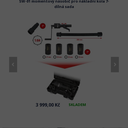
adních
SW-01 momentový násobič pro nákladní kola 7-
WINNTE
dílná sada
3 999,00 Kč
SKLADEM