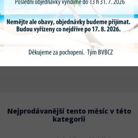
Upínací síla : 2120-4950kg
Výška stlačovací patky : 4,5cm
Max. rozměr pneumatik : 25"
Max. pracovní tlak : 700bar
Výrobek je chráněn 1 PATENTY
Výrobky jsou z vysokopevnostních hliníkových slitin, zaručující
velmi nízkou hmotnost, což je výhodné pro obsluhu při jejich
používání.
Nejprodávanější tento měsíc v této
kategorii