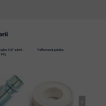
rii
ojka 1/2" závit
Teflonová páska
AA7103 rychlospoj
í PCL
vnější 