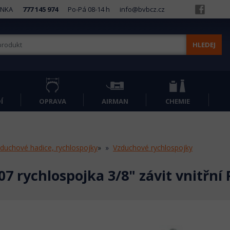
INKA
777 145 974
Po-Pá 08-14 h
info@bvbcz.cz
HLEDEJ
Í
OPRAVA
AIRMAN
CHEMIE
duchové hadice, rychlospojky
»
Vzduchové rychlospojky
7 rychlospojka 3/8" závit vnitřní