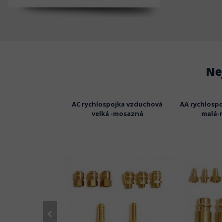
Ne
ospojka 3/8" závit
AC rychlospojka vzduchová
AA rychlosp
itřní PCL
velká -mosazná
malá-