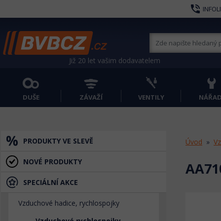
phone_in_talk
INFOL
Již 20 let vašim dodavatelem
DUŠE
ZÁVAŽÍ
VENTILY
NÁŘAD
PRODUKTY VE SLEVĚ
Úvod
Vz
NOVÉ PRODUKTY
AA710
SPECIÁLNÍ AKCE
Vzduchové hadice, rychlospojky
Vzduchové rychlospojky