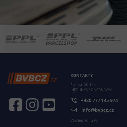
KONTAKTY
Po - pá 08 -14 h
INFOLINKA / OBJEDNÁVKY
phone_in_talk
+420 777 145 974
info@bvbcz.cz
Všechny kontakty