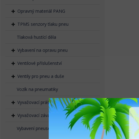
Opravný materiál PANG
TPMS senzory tlaku pneu
Tlaková hustící děla
Vybavení na opravu pneu
Ventilové příslušenství
Ventily pro pneu a duše
Vozík na pneumatiky
Vyvažovací prášek, granulát
Vyvažovací závaží naklepávací
Vybavení pneuservisů