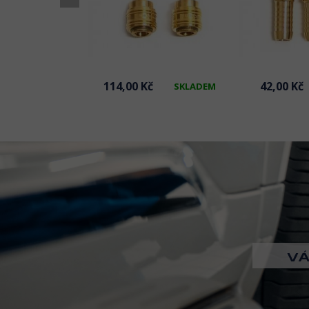
č
114,00 Kč
42,00 Kč
SKLADEM
SKLADEM