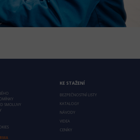
KE STAŽENÍ
NÉHO
BEZPEČNOSTNÍ LISTY
DMÍNKY
KATALOGY
OD SMOLUVY
Y
NÁVODY
VIDEA
OKIES
CENÍKY
ARMA