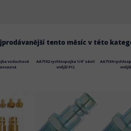
jprodávanější tento měsíc v této katego
ojka vzduchová
AA7102 rychlospojka 1/4" závit
AA7104 rychlosp
mosazná
vnější PCL
vnějš