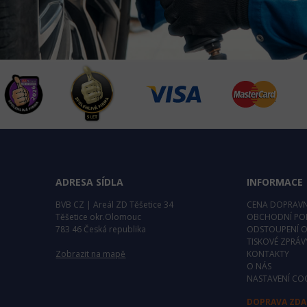
ADRESA SÍDLA
INFORMACE
BVB CZ | Areál ZD Těšetice 34
CENA DOPRAV
Těšetice okr.Olomouc
OBCHODNÍ PO
783 46 Česká republika
ODSTOUPENÍ 
TISKOVÉ ZPRÁV
Zobrazit na mapě
KONTAKTY
O NÁS
NASTAVENÍ CO
DOPRAVA ZD