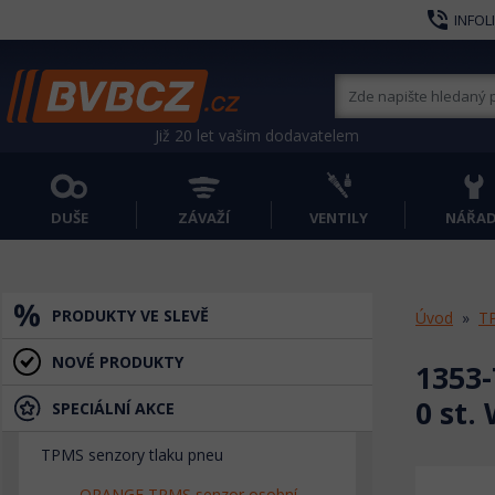
phone_in_talk
INFOL
Již 20 let vašim dodavatelem
DUŠE
ZÁVAŽÍ
VENTILY
NÁŘAD
PRODUKTY VE SLEVĚ
Úvod
TP
NOVÉ PRODUKTY
1353-
0 st.
SPECIÁLNÍ AKCE
TPMS senzory tlaku pneu
ORANGE TPMS senzor osobní