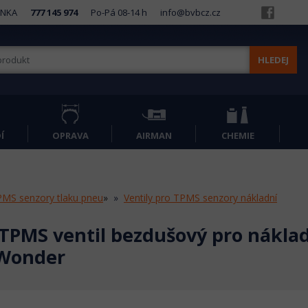
INKA
777 145 974
Po-Pá 08-14 h
info@bvbcz.cz
HLEDEJ
Í
OPRAVA
AIRMAN
CHEMIE
MS senzory tlaku pneu
»
Ventily pro TPMS senzory nákladní
TPMS ventil bezdušový pro náklad
 Wonder