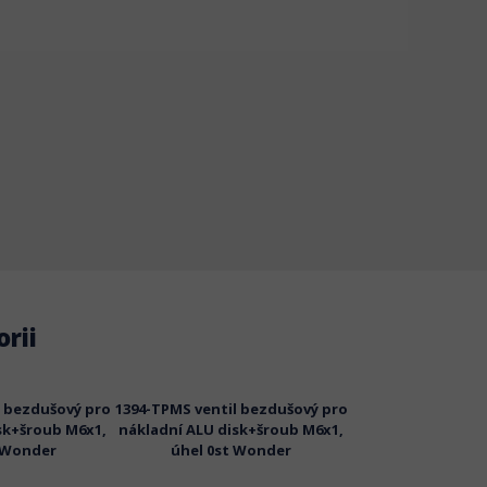
rii
l bezdušový pro
1394-TPMS ventil bezdušový pro
1427.9-TPMS vent
sk+šroub M6x1,
nákladní ALU disk+šroub M6x1,
pro ocelový nákla
. Wonder
úhel 0st Wonder
+šroub M6x1