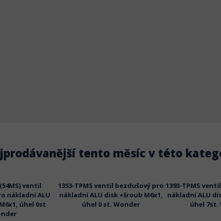
jprodávanější tento měsíc v této katego
54MS) ventil
1353-TPMS ventil bezdušový pro
1393-TPMS venti
o nákladní ALU
nákladní ALU disk +šroub M6x1,
nákladní ALU di
M6x1, úhel 0st
úhel 0 st. Wonder
úhel 7st
nder