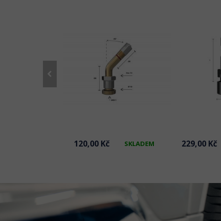
č
120,00 Kč
229,00 Kč
SKLADEM
SKLADEM