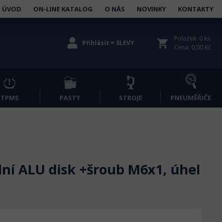
ÚVOD
ON-LINE KATALOG
O NÁS
NOVINKY
KONTAKTY
Položek: 0 ks
shopping_cart
Přihlásit = SLEVY
Cena: 0,00 Kč
TPMS
PASTY
STROJE
PNEUMĚŘIČE
ní ALU disk +šroub M6x1, úhel