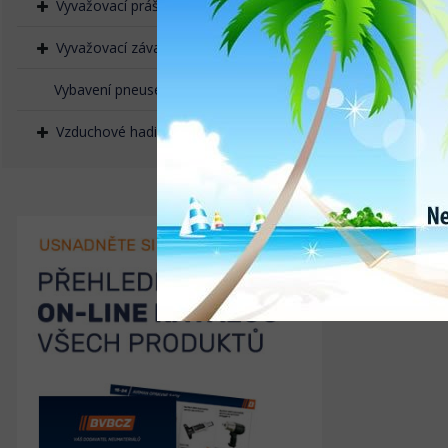
Vyvažovací prášek, granulát
Vyvažovací závaží naklepávací
Vybavení pneuservisů
Vzduchové hadice, rychlospojky