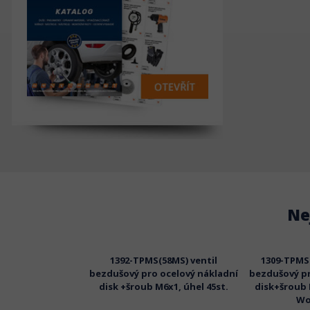
Ne
šroub M6x1 pro
1392-TPMS(58MS) ventil
1309-TPMS(
MSventily WONDER
bezdušový pro ocelový nákladní
bezdušový pr
disk +šroub M6x1, úhel 45st.
disk+šroub 
Wo