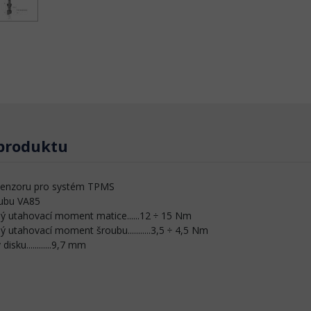
 produktu
 senzoru pro systém TPMS
oubu VA85
 utahovací moment matice......12 ÷ 15 Nm
utahovací moment šroubu...........3,5 ÷ 4,5 Nm
disku............9,7 mm