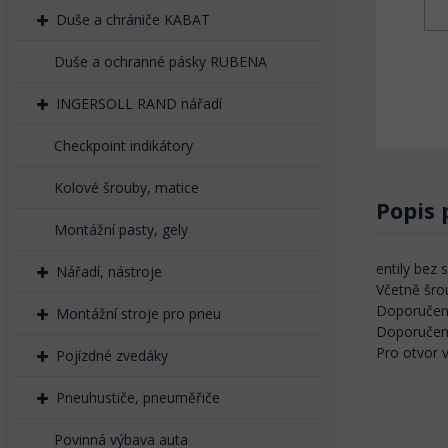
Duše a chrániče KABAT
Duše a ochranné pásky RUBENA
INGERSOLL RAND nářadí
Checkpoint indikátory
Kolové šrouby, matice
Popis
Montážní pasty, gely
entily bez
Nářadí, nástroje
Včetně šr
Doporučený
Montážní stroje pro pneu
Doporučený 
Pro otvor v 
Pojízdné zvedáky
Pneuhustiče, pneuměřiče
Povinná výbava auta