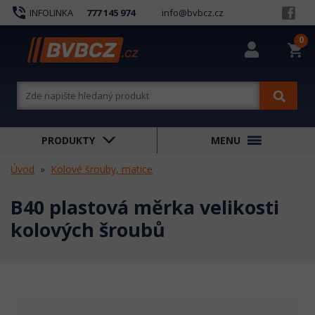
phone_in_talk
INFOLINKA
777 145 974
info@bvbcz.cz
0
shopping_cart
PRODUKTY
MENU
Úvod
Kolové šrouby, matice
B40 plastová měrka velikosti
kolových šroubů