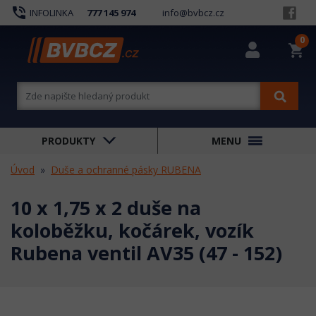
phone_in_talk
INFOLINKA
777 145 974
info@bvbcz.cz
0
shopping_cart
PRODUKTY
MENU
Úvod
Duše a ochranné pásky RUBENA
10 x 1,75 x 2 duše na
koloběžku, kočárek, vozík
Rubena ventil AV35 (47 - 152)