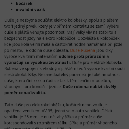
kočárek
invalidní vozík
Duše je nezbytná součást elektro koloběžky, spolu s pláštěm
tvoří jediný prvek, který je v přímém kontaktu se zemí. Výběru
duše a pláště věnujte pozornost. Mají velký vliv na stabilitu a
bezpečnost jízdy na elektro koloběžce. Obzvláště u koloběžek,
kde jsou kola velmi malá a častokrát hodně namáhaná při jízdě
po městě, je odolná duše důležitá.
Duše Rubena
jsou díky
vysoce kvalitním materiálům
odolné proti průrazům
a
vyznačují se vysokou životností.
Duše pro elektrokoloběžku
Rubena ve spojení s vhodným pláštěm tvoří vysoce kvalitní obutí
elektrokoloběžky. Nezanedbatelný parametr je také hmotnost
duše, která činí xxxx a řadí se tak k těm lehčím modelům,
vhodným i pro kondiční jezdce.
Duše rubena nabízí skvělý
poměr cena/kvalita.
Tato duše pro elektrokoloběžku, kočárek nebo vozík je
opatřena ventilkem AV 35, jedná se o auto ventilek. Délká
ventilku je 35 mm. Je nutné, aby šířka a průměr duše
korespondovali s rozměrem ráfku. Šířka a průměr vhodného
ráfku pro tuto duši je
10" - 1,75 - 2