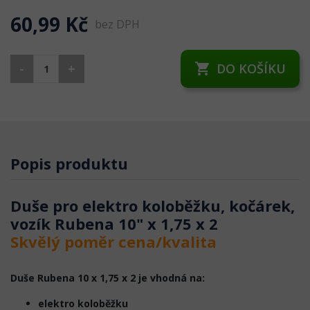
60,99 Kč
bez DPH
-
+
DO KOŠÍKU
shopping_cart
Popis produktu
Duše pro elektro koloběžku, kočárek,
vozík Rubena 10" x 1,75 x 2
Skvělý poměr cena/kvalita
Duše Rubena 10 x 1,75 x 2 je vhodná na:
elektro koloběžku