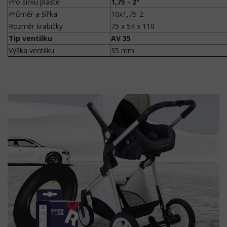
Pro šířku pláště
1,75 - 2"
Průměr a šířka
10x1,75-2
Rozměr krabičky
75 x 54 x 110
Tip ventilku
AV 35
Výška ventilku
35 mm