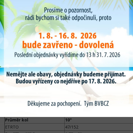
Parametry a specifikace duše na koloběžku Rubena 10" x
1,75 x 2
Typ kola
koloběžka,kočárek,vozík
Průměr kol
10"
ETRTO
47/152