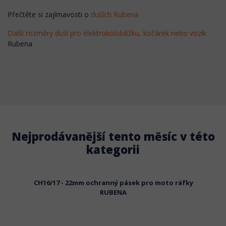
Přečtěte si zajímavosti o
duších Rubena
Další rozměry duší pro elektrokoloběžku, kočárek nebo vozík
Rubena
Nejprodávanější tento měsíc v této
kategorii
k Rubena
CH16/17 - 22mm ochranný pásek pro moto ráfky
CH18/
RUBENA