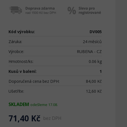
Kód výrobku:
DV005
Záruka:
24 měsíců
Výrobce:
RUBENA - CZ
Hmotnost/ks:
0.06 kg
Kusů v balení:
1
Doporučená cena bez DPH:
84,00 Kč
Ušetříte:
12,60 Kč
SKLADEM
odešleme 17.08.
71,40 Kč
bez DPH