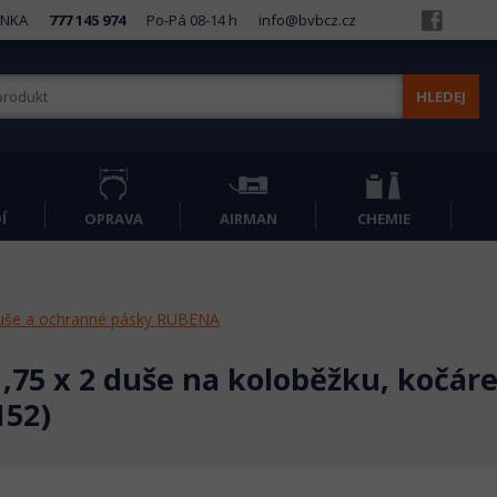
INKA
777 145 974
Po-Pá 08-14 h
info@bvbcz.cz
HLEDEJ
Í
OPRAVA
AIRMAN
CHEMIE
uše a ochranné pásky RUBENA
1,75 x 2 duše na koloběžku, kočár
152)