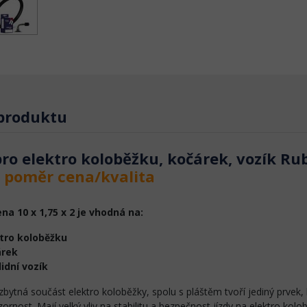
 produktu
ro elektro koloběžku, kočárek, vozík Rub
 poměr cena/kvalita
na 10 x 1,75 x 2 je vhodná na:
tro koloběžku
árek
lidní vozík
bytná součást elektro koloběžky, spolu s pláštěm tvoří jediný prvek,
ornost. Mají velký vliv na stabilitu a bezpečnost jízdy na elektro kol