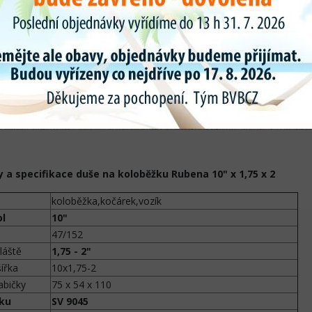
 a specifikace duše na koloběžku Rubena 10" x 1,75 x 2
koloběžka,kočárek,vozík
ol
10"
47/152
láště
1,75 - 2"
ířka
10x1,75-2
abičky
75 x 54 x 110
lku
SV 9045