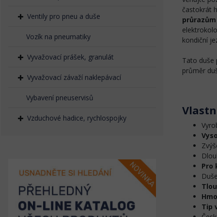
častokrát 
Ventily pro pneu a duše
průrazům
elektrokol
Vozík na pneumatiky
kondiční j
Vyvažovací prášek, granulát
Tato duše 
průměr duš
Vyvažovací závaží naklepávací
Vybavení pneuservisů
Vlastn
Vzduchové hadice, rychlospojky
Vyro
Vyso
Zvýš
Dlou
Pro 
Duše
Tlou
Hmot
Tip 
Česk