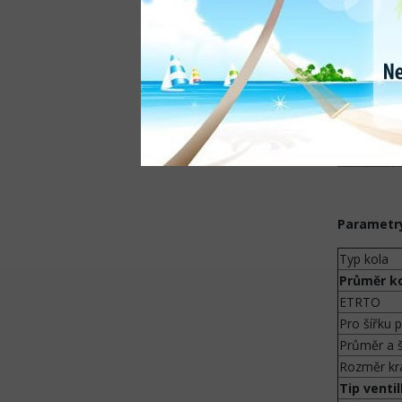
Parametry
Typ kola
Průměr k
ETRTO
Pro šířku p
Průměr a š
Rozměr kr
Tip venti