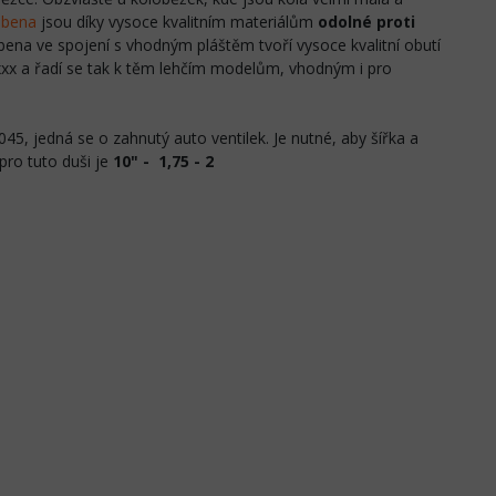
ubena
jsou díky vysoce kvalitním materiálům
odolné proti
na ve spojení s vhodným pláštěm tvoří vysoce kvalitní obutí
xxx a řadí se tak k těm lehčím modelům, vhodným i pro
5, jedná se o zahnutý auto ventilek. Je nutné, aby šířka a
ro tuto duši je
10" - 1,75 - 2