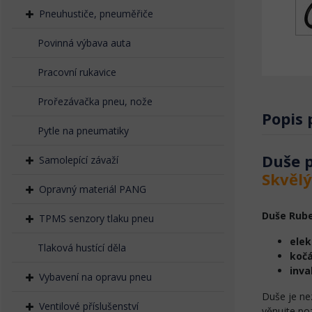
Pneuhustiče, pneuměřiče
Povinná výbava auta
Pracovní rukavice
Prořezávačka pneu, nože
Popis
Pytle na pneumatiky
Duše p
Samolepící závaží
Skvělý
Opravný materiál PANG
Duše Rube
TPMS senzory tlaku pneu
elek
Tlaková hustící děla
koč
inva
Vybavení na opravu pneu
Duše je nez
Ventilové příslušenství
věnujte poz