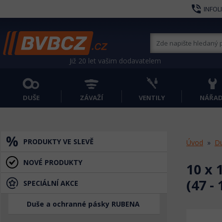
phone_in_talk
INFOL
Již 20 let vašim dodavatelem
DUŠE
ZÁVAŽÍ
VENTILY
NÁŘAD
PRODUKTY VE SLEVĚ
Úvod
D
NOVÉ PRODUKTY
10 x 
(47 - 
SPECIÁLNÍ AKCE
Duše a ochranné pásky RUBENA