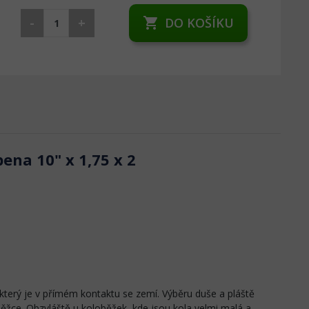
-
+
DO KOŠÍKU
shopping_cart
ena 10" x 1,75 x 2
 který je v přímém kontaktu se zemí. Výběru duše a pláště
oběžce. Obzvláště u koloběžek, kde jsou kola velmi malá a