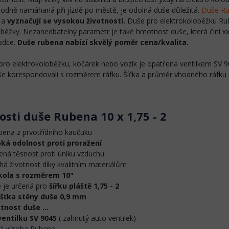
hodně namáhaná při jízdě po městě, je odolná duše důležitá.
Duše R
a
vyznačují se vysokou životností.
Duše pro elektrokoloběžku Rube
oběžky. Nezanedbatelný parametr je také hmotnost duše, která činí x
ezdce.
Duše rubena nabízí skvělý poměr cena/kvalita.
pro elektrokoloběžku, kočárek nebo vozík je opatřena ventilkem SV 904
e korespondovali s rozměrem ráfku. Šířka a průměr vhodného ráfku p
osti duše Rubena 10 x 1,75 - 2
bena z prvotřídního kaučuku
ká odolnost proti proražení
ená těsnost proti úniku vzduchu
há životnost díky kvalitním materiálům
kola s rozměrem 10"
 je určená pro
šířku pláště 1,75 - 2
šťka stěny duše 0,9 mm
nost duše ...
ventilku SV 9045
( zahnutý auto ventilek)
á výroba Rubena