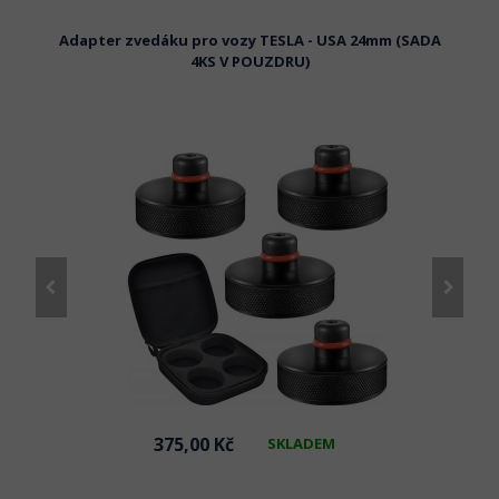
m
Adapter zvedáku pro vozy TESLA - USA 24mm (SADA
Adapte
4KS V POUZDRU)
375,00 Kč
SKLADEM