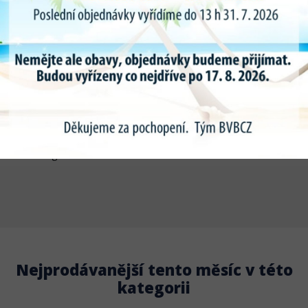
Vhodné pro modely:
TESLA MODEL S
TESLA MODEL X
TESLA MODEL Y
TESLA MODEL 3
Technické údaje:
Nosnost: 3 t
Průměr podložky: 73 mm
průměr trnu 25mm
Výška: 24 mm
Materiál: guma
Nejprodávanější tento měsíc v této
kategorii