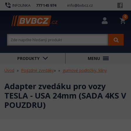
phone_in_talk
INFOLINKA
777 145 974
info@bvbcz.cz
0
shopping_cart
PRODUKTY
MENU
Úvod
Pojízdné zvedáky
»
gumové podložky, klíny
Adapter zvedáku pro vozy
TESLA - USA 24mm (SADA 4KS V
POUZDRU)