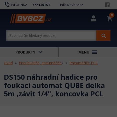
phone_in_talk
INFOLINKA
777 145 974
info@bvbcz.cz
0
shopping_cart
PRODUKTY
MENU
Úvod
Pneuhustiče, pneuměřiče
»
Pneuměřiče PCL
DS150 náhradní hadice pro
foukací automat QUBE delka
5m ,závit 1/4", koncovka PCL