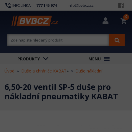
phone_in_talk
INFOLINKA
777 145 974
info@bvbcz.cz
0
shopping_cart
PRODUKTY
MENU
Úvod
Duše a chrániče KABAT
»
Duše nákladní
6,50-20 ventil SP-5 duše pro
nákladní pneumatiky KABAT