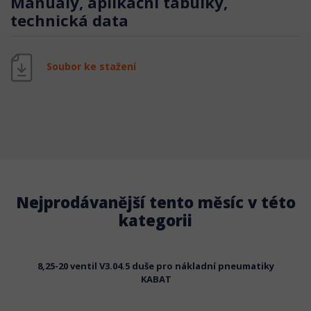
Manuály, aplikační tabulky,
technická data
Soubor ke stažení
Nejprodávanější tento měsíc v této
kategorii
kladní
8,25-20 ventil V3.04.5 duše pro nákladní pneumatiky
10,5-16
KABAT