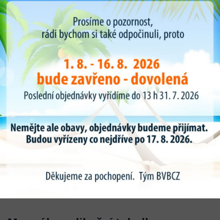
Každým rokem Kabát přichází, dle poptávky zákazníku a
prvovýrobních závodu s novou rozšírenou nabídkou rozměru a
typu duší.
Díky výhradnímu zastoupení duší KABAT pro ČR dodáváme 90
% všech rozměru do 24-48 hodin a speciální požadavky duší do
10 dnu. Sklady o rozloze 600m2 pravidelně 2 týdně zavážíme a
doplňujme.
Veškeré duše Kabat mužete nakoupit v našem internetovém
obchodě www.bvbcz.cz.
Pro jednoduchost nákupu a výběru duše a vložky jsme pro vás
připravily vyhledávač rozměru duší kde dle vaší poptávky si
vyberete rozměr a typ ventilu pro danou duši . U detailu výrobku
najdete i tabulku všech typu a tvarů ventilu .
Novinkou je u odbrázku duše grafické zobrazení skutečného
tvaru ventilu. Pro jednoduchost a rychlost vaší objednávky duší .