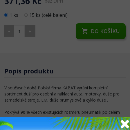
371,36 Kč
bez DPH
1 ks
15 ks (celé balení)
-
+
DO KOŠÍKU
shopping_cart
Popis produktu
V současné době Polská firma KABAT vyrábí kompletní
sortiment duší pro osobní a nákladní auta, motorky, duše pro
zemedelské stroje, EM, duše prumyslové a cyklo duše .
Pokrývá 90 % všech existujících rozměru pneumatik po celém
světě.