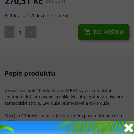
270,51 Kč
bez DPH
1 ks
20 ks (celé balení)
-
+
DO KOŠÍKU
shopping_cart
Popis produktu
V současné době Polská firma KABAT vyrábí kompletní
sortiment duší pro osobní a nákladní auta, motorky, duše pro
zemedelské stroje, EM, duše průmyslové a cyklo duše .
Pokrývá 90 % všech existujících rozměru pneumatik po celém
světě.