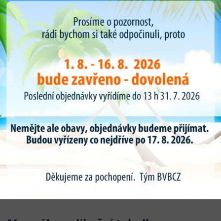
Každým rokem Kabát přichází, dle poptávky zákazníku a
prvovýrobních závodu s novou rozšírenou nabídkou rozměru a
typu duší.
Díky výhradnímu zastoupení duší KABAT pro ČR dodáváme 90
% všech rozměru do 24-48 hodin a speciální požadavky duší do
10 dnu. Sklady o rozloze 600m2 pravidelně 2 týdně zavážíme a
doplňujme.
Veškeré duše Kabat mužete nakoupit v našem internetovém
obchodě www.bvbcz.cz.
Pro jednoduchost nákupu a výběru duše a vložky jsme pro vás
připravily vyhledávač rozměru duší kde dle vaší poptávky si
vyberete rozměr a typ ventilu pro danou duši . U detailu výrobku
najdete i tabulku všech typu a tvarů ventilu .
Novinkou je u odbrázku duše grafické zobrazení skutečného
tvaru ventilu. Pro jednoduchost a rychlost vaší objednávky duší .