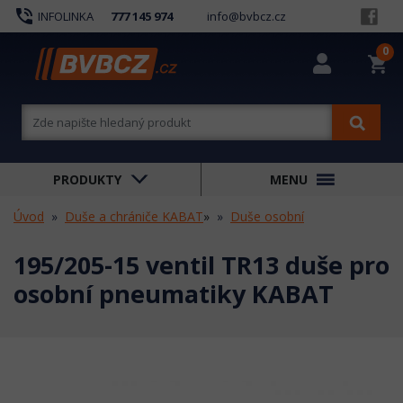
phone_in_talk
INFOLINKA
777 145 974
info@bvbcz.cz
0
shopping_cart
PRODUKTY
MENU
Úvod
Duše a chrániče KABAT
»
Duše osobní
195/205-15 ventil TR13 duše pro
osobní pneumatiky KABAT