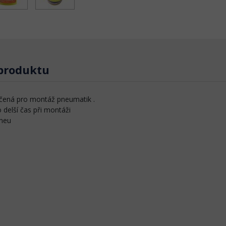
 produktu
rčená pro montáž pneumatik .
 delší čas při montáži
pneu