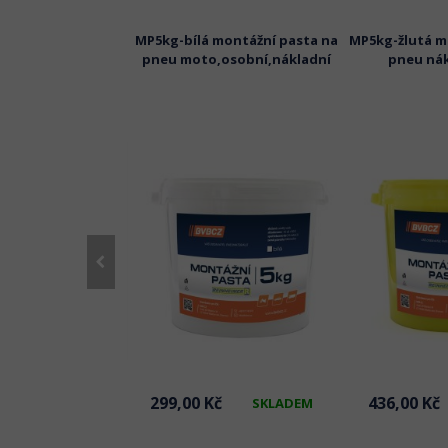
ak Seeker 945ml
MP5kg-bílá montážní pasta na
MP5kg-žlutá m
a zjištění úniku
pneu moto,osobní,nákladní
pneu nák
 pneu/duše PANG
č
299,00 Kč
436,00 Kč
SKLADEM
SKLADEM