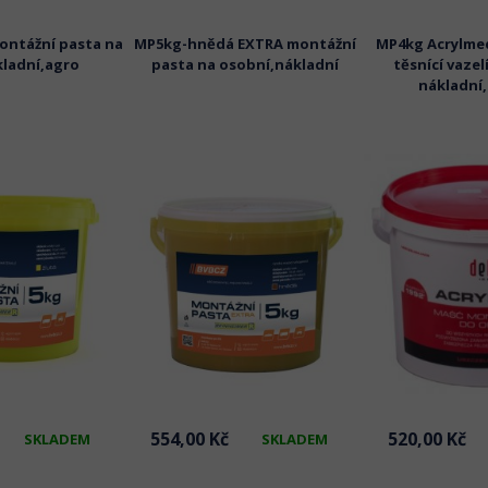
ontážní pasta na
MP5kg-hnědá EXTRA montážní
MP4kg Acrylmed
ladní,agro
pasta na osobní,nákladní
těsnící vaze
nákladní
554,00 Kč
520,00 Kč
SKLADEM
SKLADEM