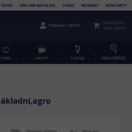
ÚVOD
ON-LINE KATALOG
O NÁS
NOVINKY
KONTAKTY
Položek: 0 ks
shopping_cart
Přihlásit = SLEVY
Cena: 0,00 Kč
TPMS
PASTY
STROJE
PNEUMĚŘIČE
ákladní,agro