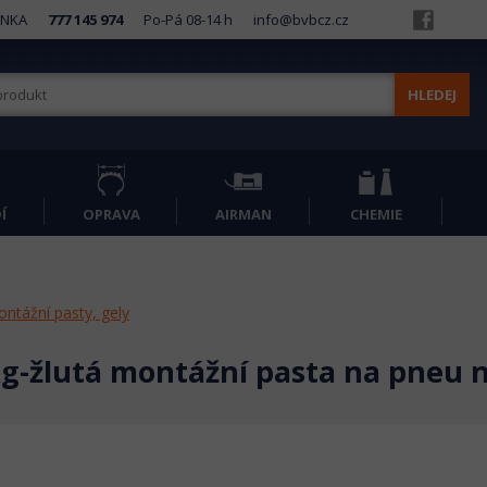
INKA
777 145 974
Po-Pá 08-14 h
info@bvbcz.cz
HLEDEJ
Í
OPRAVA
AIRMAN
CHEMIE
ntážní pasty, gely
g-žlutá montážní pasta na pneu n