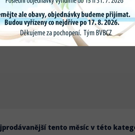
jprodávanější tento měsíc v této katego