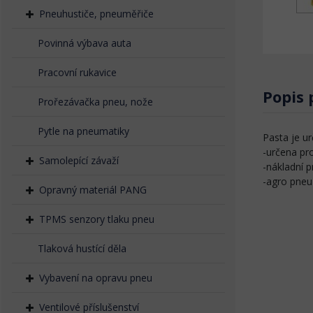
Pneuhustiče, pneuměřiče
Povinná výbava auta
Pracovní rukavice
Popis
Prořezávačka pneu, nože
Pytle na pneumatiky
Pasta je u
-určena pro
Samolepící závaží
-nákladní 
-agro pneu
Opravný materiál PANG
TPMS senzory tlaku pneu
Tlaková hustící děla
Vybavení na opravu pneu
Ventilové příslušenství