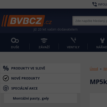
phone_in_talk
INFOL
Již 20 let vašim dodavatelem
DUŠE
ZÁVAŽÍ
VENTILY
NÁŘAD
PRODUKTY VE SLEVĚ
Úvod
Mo
NOVÉ PRODUKTY
MP5k
SPECIÁLNÍ AKCE
Montážní pasty, gely