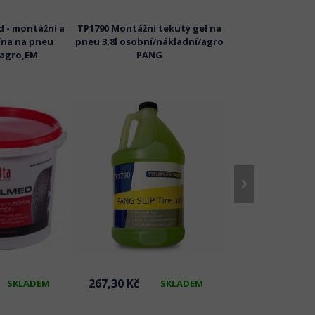
 - montážní a
TP1790 Montážní tekutý gel na
MP4kg MICHELIN m
lína na pneu
pneu 3,8l osobní/nákladní/agro
na pneu ná
,agro,EM
PANG
267,30 Kč
902,00 Kč
SKLADEM
SKLADEM