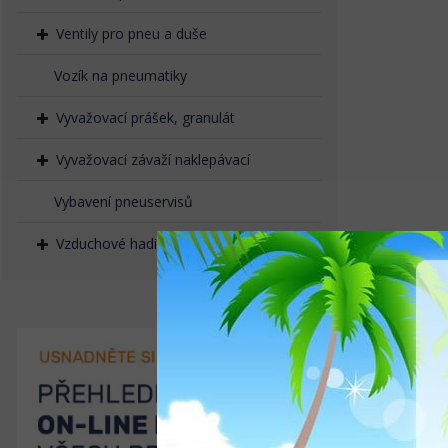
Ventily pro pneu a duše
Vozík na pneumatiky
Vyvažovací prášek, granulát
Vyvažovací závaží naklepávací
Vybavení pneuservisů
Vzduchové hadice, rychlospojky