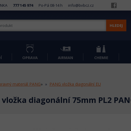
INKA
777 145 974
Po-Pá 08-14 h
info@bvbcz.cz
HLEDEJ
Í
OPRAVA
AIRMAN
CHEMIE
ravný materiál PANG
»
PANG vložka diagonální EU
 vložka diagonální 75mm PL2 PA