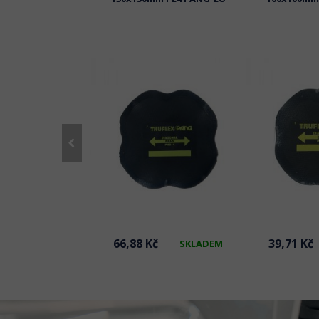
č
66,88 Kč
39,71 Kč
SKLADEM
SKLADEM