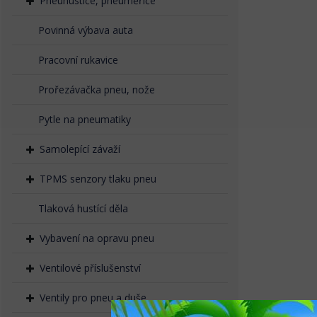
Pneuhustiče, pneuměřiče
Povinná výbava auta
Pracovní rukavice
Prořezávačka pneu, nože
Pytle na pneumatiky
Samolepící závaží
TPMS senzory tlaku pneu
Tlaková hustící děla
Vybavení na opravu pneu
Ventilové příslušenství
Ventily pro pneu a duše