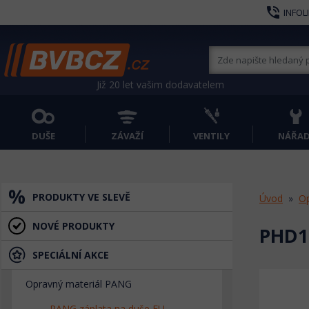
phone_in_talk
INFOL
Již 20 let vašim dodavatelem
DUŠE
ZÁVAŽÍ
VENTILY
NÁŘAD
PRODUKTY VE SLEVĚ
Úvod
Op
NOVÉ PRODUKTY
PHD1
SPECIÁLNÍ AKCE
Opravný materiál PANG
PANG záplata na duše EU