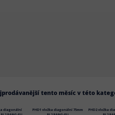
jprodávanější tento měsíc v této katego
a diagonální
PHD1 vložka diagonální 75mm
PHD2 vložka di
 PL2 PANG-EU
PL2 PANG-EU
PL2 PA