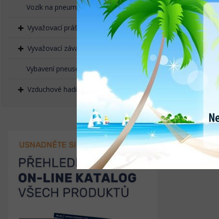
Vozík na pneumatiky
Vyvažovací prášek, granulát
Vyvažovací závaží naklepávací
Vybavení pneuservisů
Vzduchové hadice, rychlospojky