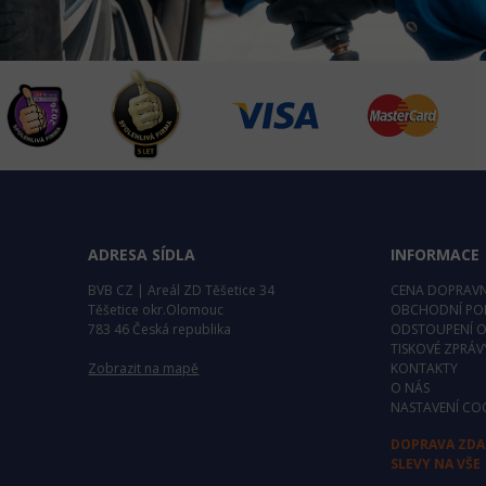
ADRESA SÍDLA
INFORMACE
BVB CZ | Areál ZD Těšetice 34
CENA DOPRAV
Těšetice okr.Olomouc
OBCHODNÍ PO
783 46 Česká republika
ODSTOUPENÍ 
TISKOVÉ ZPRÁV
Zobrazit na mapě
KONTAKTY
O NÁS
NASTAVENÍ CO
DOPRAVA ZD
SLEVY NA VŠE