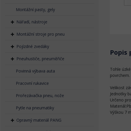
Montážní pasty, gely
Nářadí, nástroje
Montážní stroje pro pneu
Pojízdné zvedáky
Popis
Pneuhustiče, pneuměřiče
Tohle úzké
Povinná výbava auta
povrchem.
Pracovní rukavice
Velikost záv
Jednotky ba
Prořezávačka pneu, nože
Určeno pro
Materiál:P
Pytle na pneumatiky
Výškou 7 m
Opravný materiál PANG