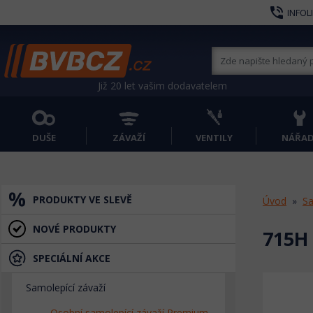
phone_in_talk
INFOL
Již 20 let vašim dodavatelem
DUŠE
ZÁVAŽÍ
VENTILY
NÁŘAD
PRODUKTY VE SLEVĚ
Úvod
Sa
NOVÉ PRODUKTY
715H 
SPECIÁLNÍ AKCE
Samolepící závaží
Osobní samolepící závaží Premium