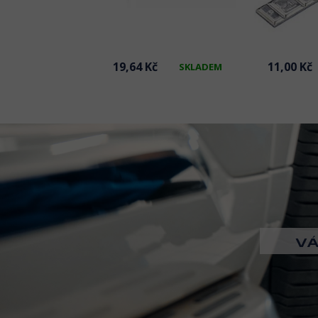
č
19,64 Kč
11,00 Kč
SKLADEM
SKLADEM