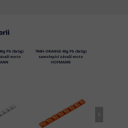
rii
0g Pb (8x5g)
706H-ORANGE 40g Pb (8x5g)
715H 50g Pb (7
závaží moto
samolepící závaží moto
samolepící zá
ANN
HOFMANN