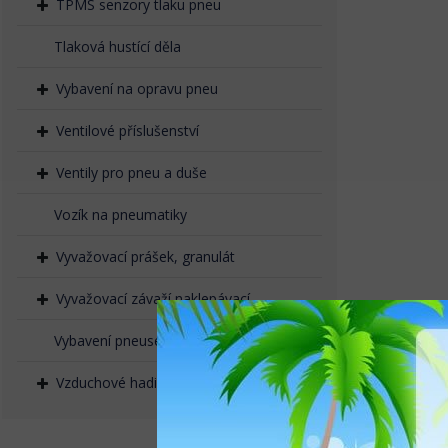
TPMS senzory tlaku pneu
Tlaková hustící děla
Vybavení na opravu pneu
Ventilové příslušenství
Ventily pro pneu a duše
Vozík na pneumatiky
Vyvažovací prášek, granulát
Vyvažovací závaží naklepávací
Vybavení pneuservisů
Vzduchové hadice, rychlospojky