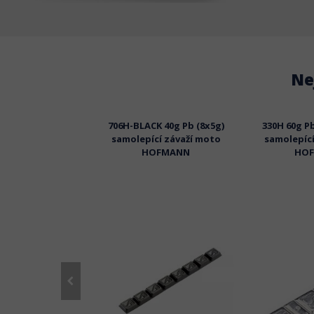
Ne
b (6x2,5-6x5g)
706H-BLACK 40g Pb (8x5g)
330H 60g P
cí závaží moto
samolepící závaží moto
samolepící
HOFMANN
HO