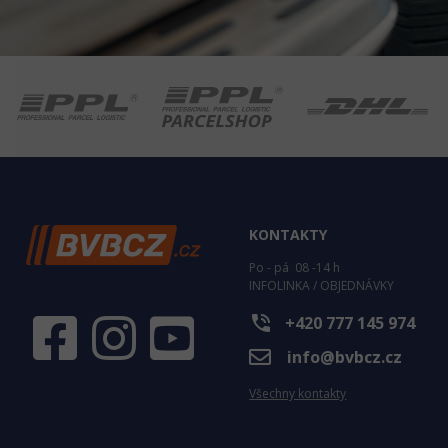
KONTAKTY
Po - pá 08 -14 h
INFOLINKA / OBJEDNÁVKY
phone_in_talk
+420 777 145 974
info@bvbcz.cz
Všechny kontakty