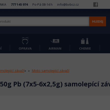
INKA
777 145 974
Po-Pá 08-14 h
info@bvbcz.cz
HLEDEJ
Í
OPRAVA
AIRMAN
CHEMIE
molepící závaží
»
Moto samolepící závaží
50g Pb (7x5-6x2,5g) samolepící zá