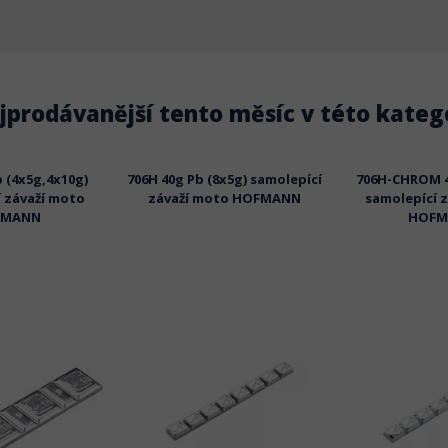
jprodávanější tento měsíc v této katego
b (4x5g,4x10g)
706H 40g Pb (8x5g) samolepící
706H-CHROM 4
 závaží moto
závaží moto HOFMANN
samolepící 
FMANN
HOFM