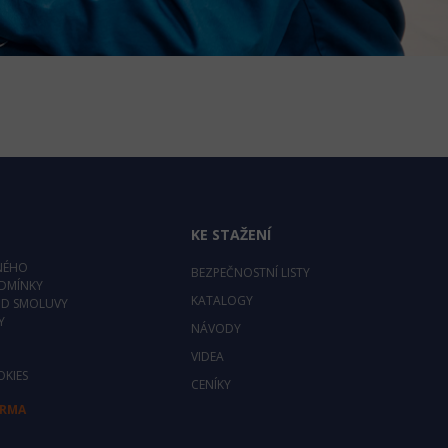
KE STAŽENÍ
NÉHO
BEZPEČNOSTNÍ LISTY
DMÍNKY
KATALOGY
OD SMOLUVY
Y
NÁVODY
VIDEA
OKIES
CENÍKY
ARMA