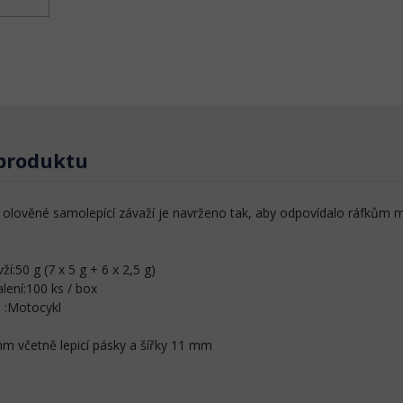
 produktu
 olověné samolepící závaží je navrženo tak, aby odpovídalo ráfkům m
ží:50 g (7 x 5 g + 6 x 2,5 g)
lení:100 ks / box
 :Motocykl
b
m včetně lepicí pásky a šířky 11 mm