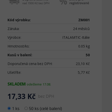
Kód výrobku:
ZM001
Záruka:
24 měsíců
Výrobce:
ITALAMTIC-Itálie
Hmotnost/ks:
0.05 kg
Kusů v balení:
50
Doporučená cena bez DPH:
23,10 Kč
Ušetříte:
5,77 Kč
SKLADEM
odešleme 17.08.
17,33 Kč
bez DPH
1 ks
50 ks (celé balení)