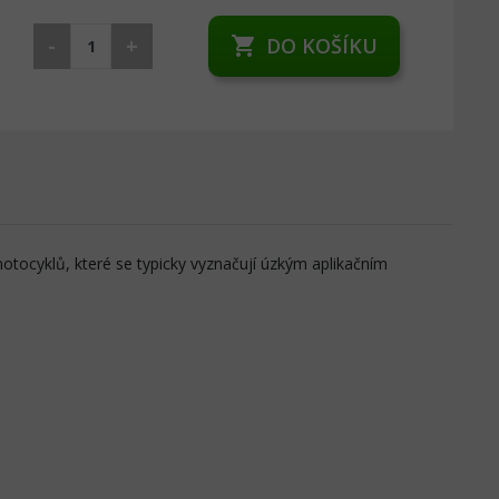
-
+
DO KOŠÍKU
shopping_cart
otocyklů, které se typicky vyznačují úzkým aplikačním