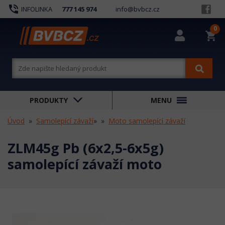
phone_in_talk
INFOLINKA
777 145 974
info@bvbcz.cz
0
shopping_cart
PRODUKTY
MENU
Úvod
Samolepící závaží
»
Moto samolepící závaží
ZLM45g Pb (6x2,5-6x5g)
samolepící závaží moto