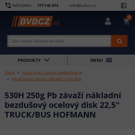
phone_in_talk
INFOLINKA
777 145 974
info@bvbcz.cz
0
shopping_cart
PRODUKTY
MENU
Úvod
Vyvažovací závaží naklepávací
»
Vyvažovací závaží nákladní ocel disk
530H 250g Pb závaží nákladní
bezdušový ocelový disk 22,5"
TRUCK/BUS HOFMANN