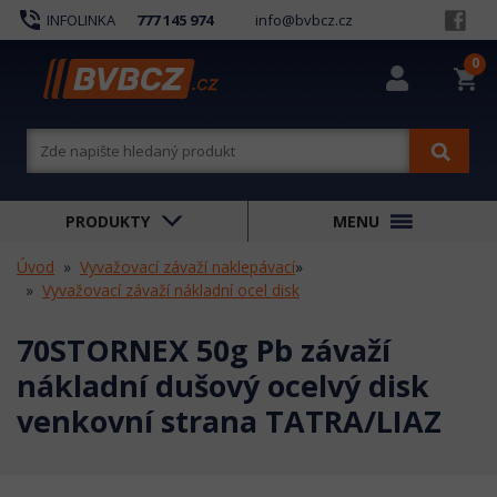
phone_in_talk
INFOLINKA
777 145 974
info@bvbcz.cz
0
shopping_cart
PRODUKTY
MENU
Úvod
Vyvažovací závaží naklepávací
»
Vyvažovací závaží nákladní ocel disk
70STORNEX 50g Pb závaží
nákladní dušový ocelvý disk
venkovní strana TATRA/LIAZ