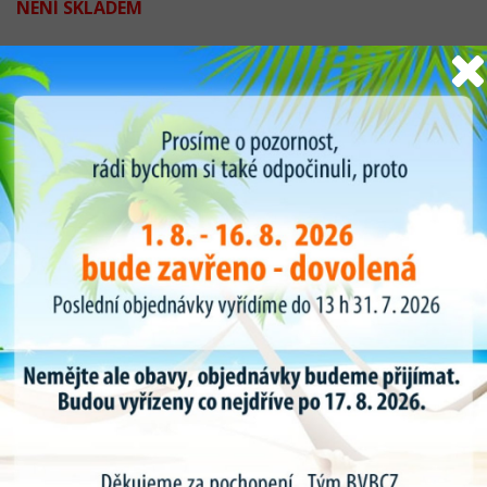
NENÍ SKLADEM
16,76 Kč
bez DPH
HLÍDAT DOSTUPNOST
Popis produktu
Určeno pro dušové disky Tatra,Liaz přední strana disku