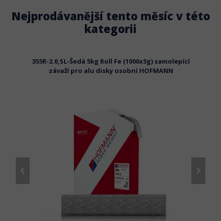
Nejprodávanější tento měsíc v této
kategorii
em na
355R-2.0,SL-Šedá 5kg Roll Fe (1000x5g) samolepící
355R-2
závaží pro alu disky osobní HOFMANN