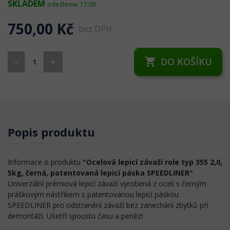
SKLADEM
odešleme 17.08.
750,00 Kč
bez DPH
-
+
DO KOŠÍKU
shopping_cart
Popis produktu
Informace o produktu
"Ocelová lepicí závaží role typ 355 2,0,
5kg, černá, patentovaná lepicí páska SPEEDLINER"
Univerzální prémiová lepicí závaží vyrobená z oceli s černým
práškovým nástřikem s patentovanou lepicí páskou
SPEEDLINER pro odstranění závaží bez zanechání zbytků při
demontáži. Ušetří spoustu času a peněz!