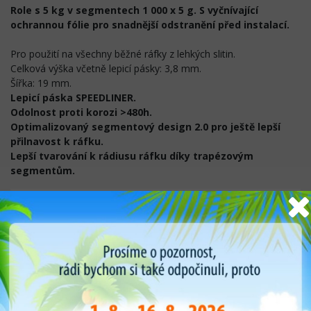
Role s 5 kg v segmentech 1 000 x 5 g. S vyčnívající
ochrannou fólie pro snadnější odstranění před instalací.
Pro použití na všechny běžné ráfky z lehkých slitin.
Celková výška včetně lepicí pásky: 3,8 mm.
Šířka: 19 mm.
Lepicí páska SPEEDLINER.
Odolnost proti korozi >480h.
Optimalizovaný segmentový design 2.0 pro ještě lepší
přilnavost k ráfku.
Lepší tvarování k rádiusu ráfku díky trapézovým
segmentům.