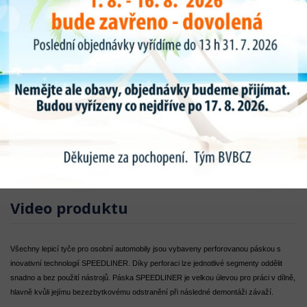
Video produktu
Všechny lepicí tyče pro osobní automobily jsou vybaveny perforovanou páskou s
inovativní technologií SPEEDLINER.
Díky perforaci lze jednotlivé segmenty oddělit
snadno a bez použití nástrojů.
Páska SPEEDLINER je velkou úlevou pro práci v dílně,
hlavně kvůli jejímu bezezbytkovému odstranění při následné demontáži závaží.