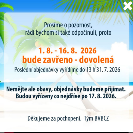
HOFMANN -DE pozorně sledujte, co může způsobit špatné
vyvážení kol! I malá odchylka pouhých 10 g, působí na vaše auto
se sílou 2,5 kg. Výsledné vibrace působící na celé vozidlo.
Důsledky jsou ztráta pohodlí při jízdě a zrychlené opotřebení
dílů náprav, tlumiče, ložiska a také pneumatiky. To může také
dojít ke zvýšení brzdné dráhy.