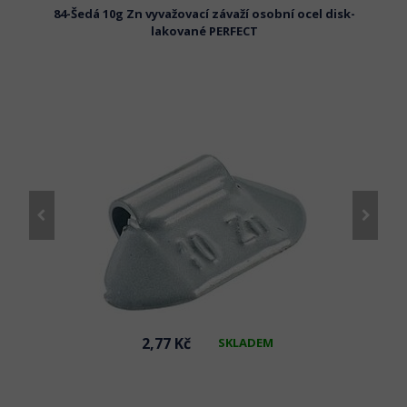
el disk-
84-Šedá 10g Zn vyvažovací závaží osobní ocel disk-
84-Šed
lakované PERFECT
2,77 Kč
SKLADEM