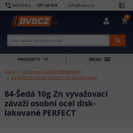
phone_in_talk
INFOLINKA
777 145 974
info@bvbcz.cz
0
shopping_cart
PRODUKTY
MENU
Úvod
Vyvažovací závaží naklepávací
»
84-Šedá Zn závaží osobní ocel disk-lakované
84-Šedá 10g Zn vyvažovací
závaží osobní ocel disk-
lakované PERFECT