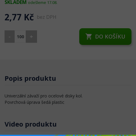
SKLADEM
odešleme 17.08.
2,77 Kč
bez DPH
-
+
DO KOŠÍKU
shopping_cart
Popis produktu
Univerzální závaží pro ocelové disky kol.
Povrchová úprava šedá plastic
Video produktu