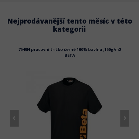
Nejprodávanější tento měsíc v této
kategorii
 černé
7549N pracovní tričko černé 100% bavlna ,150g/m2
798
BETA