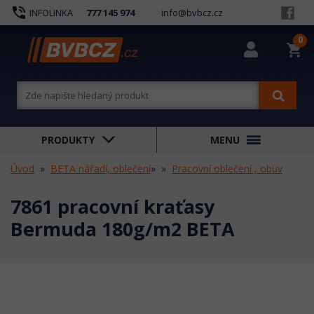
phone_in_talk
INFOLINKA
777 145 974
info@bvbcz.cz
0
shopping_cart
PRODUKTY
MENU
Úvod
BETA nářadí, oblečení
»
Pracovní oblečení , obuv
7861 pracovní kraťasy
Bermuda 180g/m2 BETA