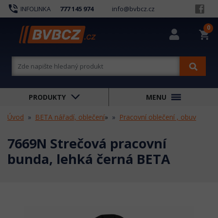
phone_in_talk
INFOLINKA
777 145 974
info@bvbcz.cz
0
shopping_cart
PRODUKTY
MENU
Úvod
BETA nářadí, oblečení
»
Pracovní oblečení , obuv
7669N Strečová pracovní
bunda, lehká černá BETA