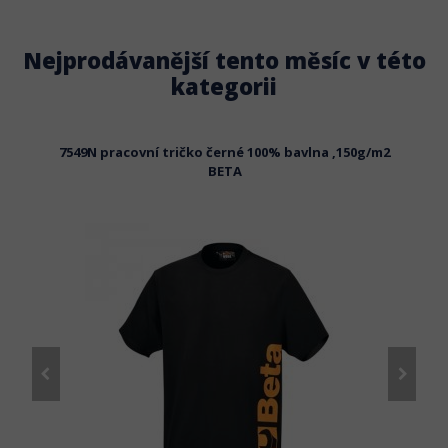
Nejprodávanější tento měsíc v této
kategorii
 černé
7549N pracovní tričko černé 100% bavlna ,150g/m2
798
BETA