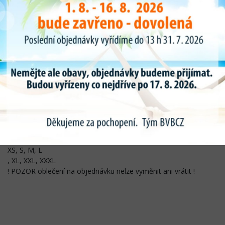
Složení
Tkanina: 86 % nylon, 14 % spandex, 140 g/m2
Voděodolná, větruodolná, prodyšná a rychleschnoucí
Stahovací kapuce, podšitá, se šňůrkami
Odepínací rukávy
Přední zapínání na zip
Jedna náprsní kapsa se zapínáním na zip
Dvě pasové kapsy se zapínáním na zip
Jedna vnitřní kapsa
Pasový obal
Strečové manžety
Barva
Černá
XS, S, M, L
, XL, XXL, XXXL
! POZOR oblečení na objednávku nelze vyměnit ani vrátit !