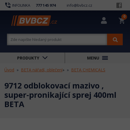
phone_in_talk
INFOLINKA
777 145 974
info@bvbcz.cz
0
shopping_cart
PRODUKTY
MENU
Úvod
BETA nářadí, oblečení
»
BETA CHEMICALS
9712 odblokovací mazivo ,
super-pronikající sprej 400ml
BETA