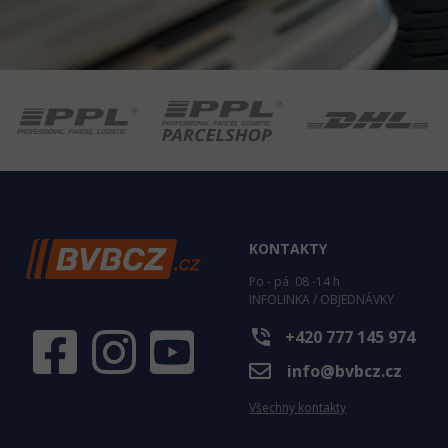
KONTAKTY
Po - pá 08 -14 h
INFOLINKA / OBJEDNÁVKY
phone_in_talk
+420 777 145 974
info@bvbcz.cz
Všechny kontakty