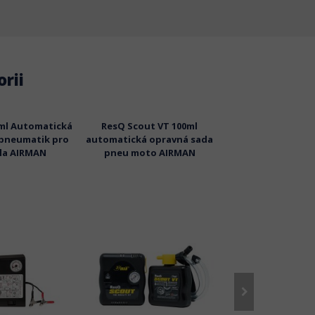
rii
0ml Automatická
ResQ Scout VT 100ml
ResQ Scout 
 pneumatik pro
automatická opravná sada
poloautomatická 
dla AIRMAN
pneu moto AIRMAN
pneu moto 