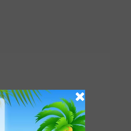
 jehly ,adaptér ventilu presta