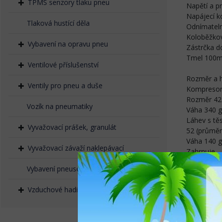
TPMS senzory tlaku pneu
Napětí a 
Napájecí k
Tlaková hustící děla
Odnímatelná
Koloběžkov
Vybavení na opravu pneu
Zástrčka d
Tmel 100ml
Ventilové příslušenství
Rozměr a 
Ventily pro pneu a duše
Kompresor
Rozměr 42
Vozík na pneumatiky
Váha 340 g
Láhev s tě
Vyvažovací prášek, granulát
52 (průměr
Váha 140 g
Vyvažovací závaží naklepávací
Zahrnuje
Odnímateln
Vybavení pneuservisů
Aligátoří kl
Koloběžkov
Vzduchové hadice, rychlospojky
Zástrčka d
Vzduchová 
Pro naplně