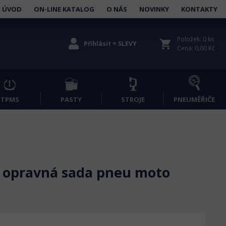
ÚVOD
ON-LINE KATALOG
O NÁS
NOVINKY
KONTAKTY
Položek: 0 ks
shopping_cart
Přihlásit = SLEVY
Cena: 0,00 Kč
TPMS
PASTY
STROJE
PNEUMĚŘIČE
 opravná sada pneu moto