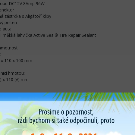
proud DC12V 8Amp 96W
onektor
 zástrčka s Aligátoří klipy
ý prsten
o auta
 měkká lahvička Active Seal® Tire Repair Sealant
hmotnost
:
 x 110 x 100 mm
snicí hmotou:
) x 110 (V) mm
á zástrčka s
ipy
ý prsten
o auta
hadice se závitovým konektorem ,adaptér na matraci,adaptér kuličkové
ní standardní pneumatiky (P195/65 R15) od 0psi do 35psi