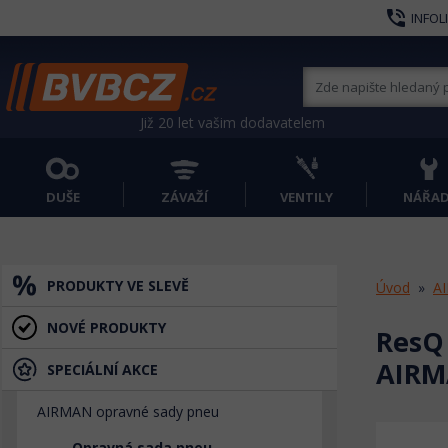
phone_in_talk
INFOL
Již 20 let vašim dodavatelem
DUŠE
ZÁVAŽÍ
VENTILY
NÁŘAD
PRODUKTY VE SLEVĚ
Úvod
A
NOVÉ PRODUKTY
ResQ
AIR
SPECIÁLNÍ AKCE
AIRMAN opravné sady pneu
Opravná sada pneu