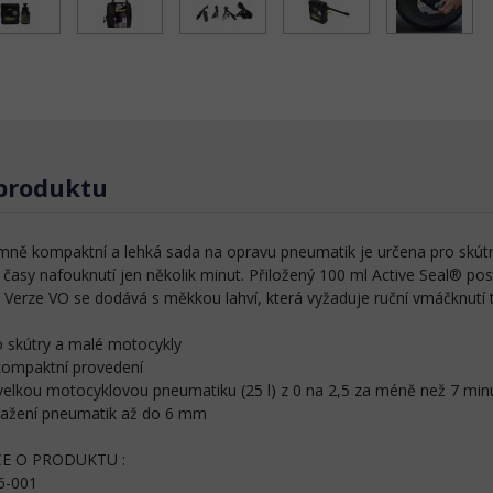
 produktu
mně kompaktní a lehká sada na opravu pneumatik je určena pro skútr
časy nafouknutí jen několik minut. Přiložený 100 ml Active Seal® po
 Verze VO se dodává s měkkou lahví, která vyžaduje ruční vmáčknutí 
 skútry a malé motocykly
kompaktní provedení
elkou motocyklovou pneumatiku (25 l) z 0 na 2,5 za méně než 7 min
ražení pneumatik až do 6 mm
E O PRODUKTU :
86-001