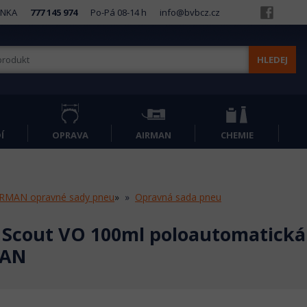
INKA
777 145 974
Po-Pá 08-14 h
info@bvbcz.cz
HLEDEJ
Í
OPRAVA
AIRMAN
CHEMIE
IRMAN opravné sady pneu
»
Opravná sada pneu
 Scout VO 100ml poloautomatická
MAN