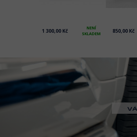
NENÍ
č
SKLADEM
1 300,00 Kč
850,00 Kč
SKLADEM