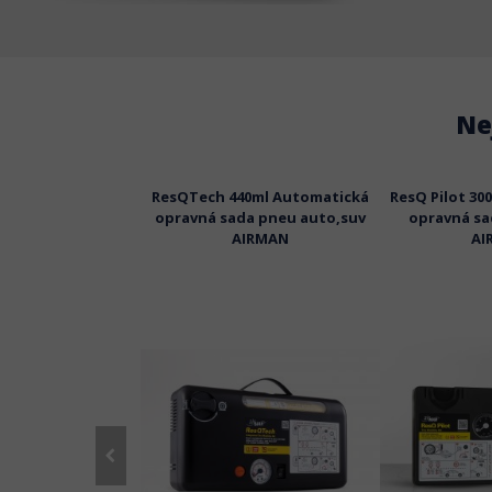
Ne
cout VO 100ml
ResQTech 440ml Automatická
ResQ Pilot 30
ická opravná sada
opravná sada pneu auto,suv
opravná sa
moto AIRMAN
AIRMAN
AI