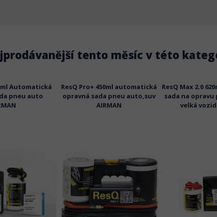
jprodávanější tento měsíc v této katego
0ml Automatická
ResQ Pro+ 450ml automatická
ResQ Max 2.0 62
da pneu auto
opravná sada pneu auto,suv
sada na opravu
RMAN
AIRMAN
velká vozi