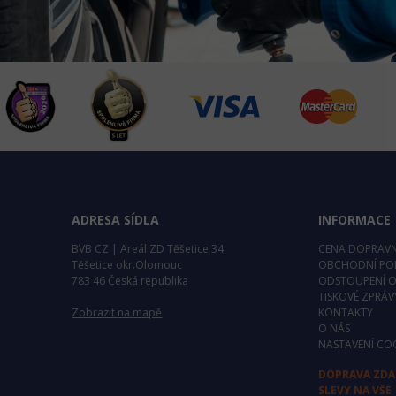
ADRESA SÍDLA
INFORMACE
BVB CZ | Areál ZD Těšetice 34
CENA DOPRAV
Těšetice okr.Olomouc
OBCHODNÍ PO
783 46 Česká republika
ODSTOUPENÍ 
TISKOVÉ ZPRÁV
Zobrazit na mapě
KONTAKTY
O NÁS
NASTAVENÍ CO
DOPRAVA ZD
SLEVY NA VŠE