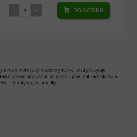
-
+
DO KOŠÍKU
shopping_cart
y a malé motocykly. Navzdory své velikosti poskytuje
stačí k opravě propíchnutí až 6 mm v pneumatikách skútrů a
těsnící hmoty do pneumatiky.
ut