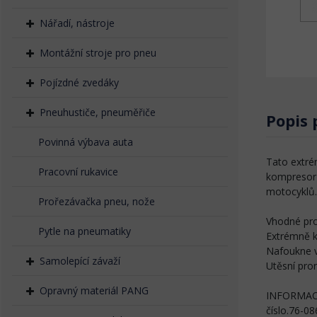
Nářadí, nástroje
Montážní stroje pro pneu
Pojízdné zvedáky
Pneuhustiče, pneuměřiče
Popis
Povinná výbava auta
Tato extré
Pracovní rukavice
kompresor 
motocyklů.
Prořezávačka pneu, nože
Vhodné pro
Pytle na pneumatiky
Extrémně 
Nafoukne v
Samolepící závaží
Utěsní pro
Opravný materiál PANG
INFORMAC
číslo.76-0