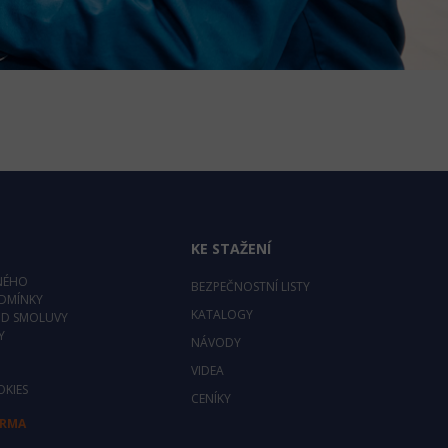
KE STAŽENÍ
NÉHO
BEZPEČNOSTNÍ LISTY
DMÍNKY
KATALOGY
OD SMOLUVY
Y
NÁVODY
VIDEA
OKIES
CENÍKY
ARMA