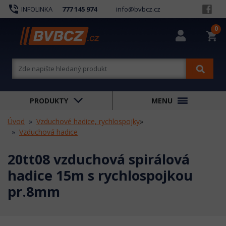
phone_in_talk
INFOLINKA
777 145 974
info@bvbcz.cz
0
shopping_cart
PRODUKTY
MENU
Úvod
Vzduchové hadice, rychlospojky
»
Vzduchová hadice
20tt08 vzduchová spirálová
hadice 15m s rychlospojkou
pr.8mm