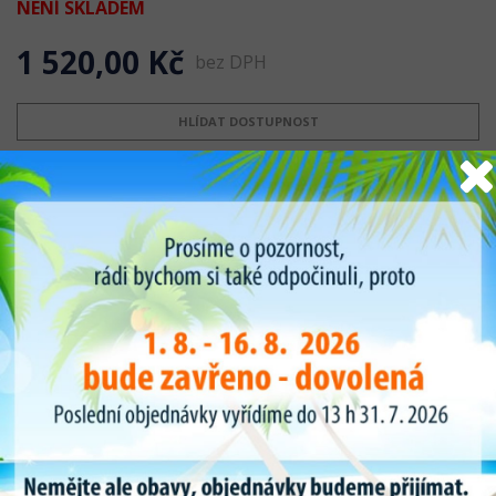
NENÍ SKLADEM
1 520,00 Kč
bez DPH
HLÍDAT DOSTUPNOST
Popis produktu
Polyuretanová kroucené hadice 95Shore - měká
Délka v zakrouceném stavu 20m
Pracovní délka 15m
Průměr vnitřní 8mm venkovní 12mm
- velmi ohebné, odolné proti vibracím
- pro rozvody tlakového vzduchu a vody
- pracovní tlak 10 barů při 20oC