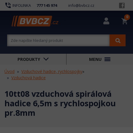
phone_in_talk
INFOLINKA
777 145 974
info@bvbcz.cz
0
shopping_cart
PRODUKTY
MENU
Úvod
Vzduchové hadice, rychlospojky
»
Vzduchová hadice
10tt08 vzduchová spirálová
hadice 6,5m s rychlospojkou
pr.8mm